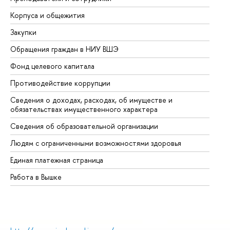
Корпуса и общежития
Вы
Закупки
Пр
Обращения граждан в НИУ ВШЭ
Ас
Фонд целевого капитала
До
Противодействие коррупции
Це
Сведения о доходах, расходах, об имуществе и
Би
обязательствах имущественного характера
Об
Сведения об образовательной организации
Об
Людям с ограниченными возможностями здоровья
Единая платежная страница
Работа в Вышке