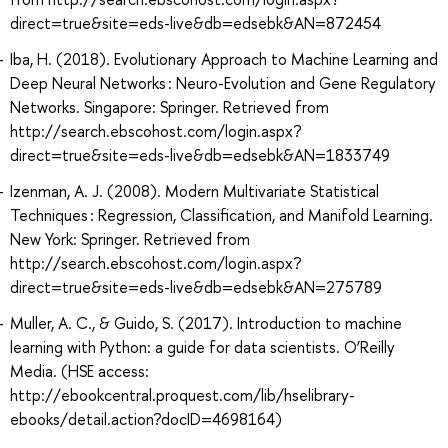
direct=true&site=eds-live&db=edsebk&AN=872454
Iba, H. (2018). Evolutionary Approach to Machine Learning and
Deep Neural Networks : Neuro-Evolution and Gene Regulatory
Networks. Singapore: Springer. Retrieved from
http://search.ebscohost.com/login.aspx?
direct=true&site=eds-live&db=edsebk&AN=1833749
Izenman, A. J. (2008). Modern Multivariate Statistical
Techniques : Regression, Classification, and Manifold Learning.
New York: Springer. Retrieved from
http://search.ebscohost.com/login.aspx?
direct=true&site=eds-live&db=edsebk&AN=275789
Muller, A. C., & Guido, S. (2017). Introduction to machine
learning with Python: a guide for data scientists. O’Reilly
Media. (HSE access:
http://ebookcentral.proquest.com/lib/hselibrary-
ebooks/detail.action?docID=4698164)