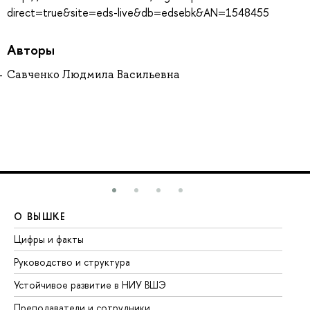
direct=true&site=eds-live&db=edsebk&AN=1548455
Авторы
Савченко Людмила Васильевна
О ВЫШКЕ
О
Цифры и факты
Ли
Руководство и структура
До
Устойчивое развитие в НИУ ВШЭ
Ол
Преподаватели и сотрудники
Пр