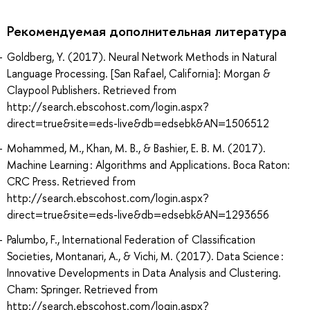
Рекомендуемая дополнительная литература
Goldberg, Y. (2017). Neural Network Methods in Natural
Language Processing. [San Rafael, California]: Morgan &
Claypool Publishers. Retrieved from
http://search.ebscohost.com/login.aspx?
direct=true&site=eds-live&db=edsebk&AN=1506512
Mohammed, M., Khan, M. B., & Bashier, E. B. M. (2017).
Machine Learning : Algorithms and Applications. Boca Raton:
CRC Press. Retrieved from
http://search.ebscohost.com/login.aspx?
direct=true&site=eds-live&db=edsebk&AN=1293656
Palumbo, F., International Federation of Classification
Societies, Montanari, A., & Vichi, M. (2017). Data Science :
Innovative Developments in Data Analysis and Clustering.
Cham: Springer. Retrieved from
http://search.ebscohost.com/login.aspx?