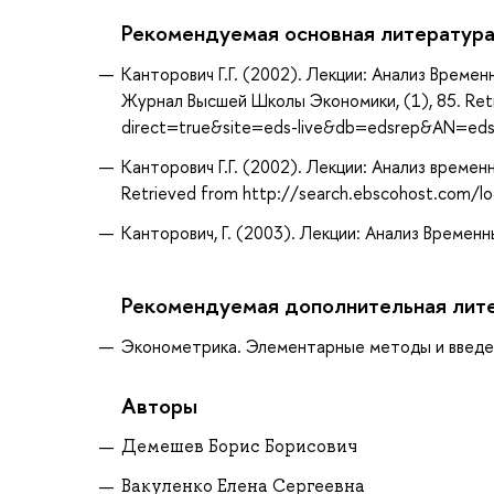
Рекомендуемая основная литератур
Канторович Г.Г. (2002). Лекции: Анализ Времен
Журнал Высшей Школы Экономики, (1), 85. Retr
direct=true&site=eds-live&db=edsrep&AN=eds
Канторович Г.Г. (2002). Лекции: Анализ врем
Retrieved from http://search.ebscohost.com/
Канторович, Г. (2003). Лекции: Анализ Време
Рекомендуемая дополнительная лит
Эконометрика. Элементарные методы и введени
Авторы
Демешев Борис Борисович
Вакуленко Елена Сергеевна