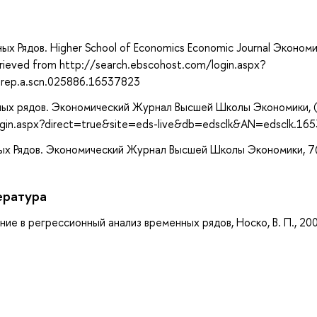
а
ных Рядов. Higher School of Economics Economic Journal Эконом
ieved from http://search.ebscohost.com/login.aspx?
rep.a.scn.025886.16537823
енных рядов. Экономический Журнал Высшей Школы Экономики, (
login.aspx?direct=true&site=eds-live&db=edsclk&AN=edsclk.16
нных Рядов. Экономический Журнал Высшей Школы Экономики, 7
ература
е в регрессионный анализ временных рядов, Носко, В. П., 20