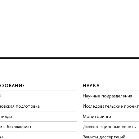
АЗОВАНИЕ
НАУКА
й
Научные подразделения
зовская подготовка
Исследовательские проек
пиады
Мониторинги
м в бакалавриат
Диссертационные советы
а+
Защиты диссертаций