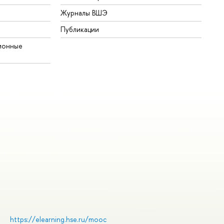
Журналы ВШЭ
Публикации
ионные
https://elearning.hse.ru/mooc