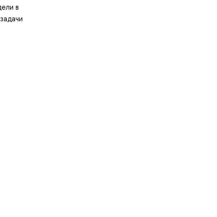
дели в
задачи