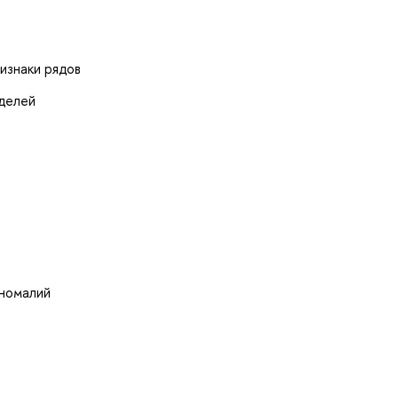
изнаки рядов
оделей
аномалий