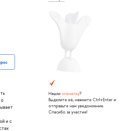
прос
уть
Нашли
опечатку
?
Выделите её, нажмите Ctrl+Enter и
 о
отправьте нам уведомление.
рывает
Спасибо за участие!
ой и с
стах