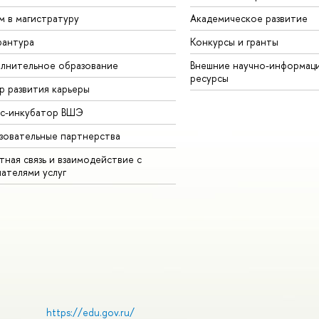
м в магистратуру
Академическое развитие
рантура
Конкурсы и гранты
лнительное образование
Внешние научно-информац
ресурсы
р развития карьеры
ес-инкубатор ВШЭ
зовательные партнерства
ная связь и взаимодействие с
чателями услуг
https://edu.gov.ru/