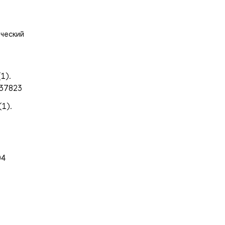
ический
1).
537823
(1).
04