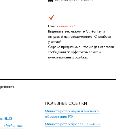
Нашли
опечатку
?
Выделите её, нажмите Ctrl+Enter и
отправьте нам уведомление. Спасибо за
участие!
Сервис предназначен только для отправки
сообщений об орфографических и
пунктуационных ошибках.
ргеевич
ПОЛЕЗНЫЕ ССЫЛКИ
Министерство науки и высшего
образования РФ
дом ВШЭ
Министерство просвещения РФ
ин «БукВышка»