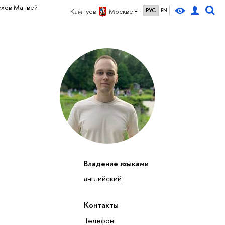
ехов Матвей
Кампус в
Москве
РУС
EN
Владение языками
английский
Контакты
Телефон: