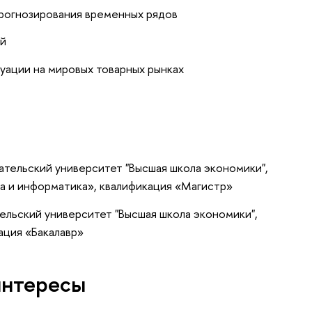
прогнозирования временных рядов
ий
уации на мировых товарных рынках
тельский университет "Высшая школа экономики",
а и информатика», квалификация «Магистр»
ельский университет "Высшая школа экономики",
ация «Бакалавр»
интересы