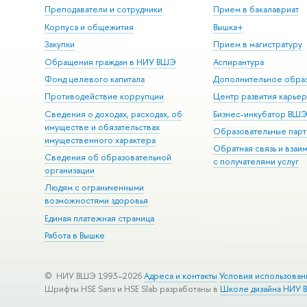
Преподаватели и сотрудники
Прием в бакалавриат
Корпуса и общежития
Вышка+
Закупки
Прием в магистратуру
Обращения граждан в НИУ ВШЭ
Аспирантура
Фонд целевого капитала
Дополнительное обра
Противодействие коррупции
Центр развития карье
Сведения о доходах, расходах, об
Бизнес-инкубатор ВШ
имуществе и обязательствах
Образовательные парт
имущественного характера
Обратная связь и взаи
Сведения об образовательной
с получателями услуг
организации
Людям с ограниченными
возможностями здоровья
Единая платежная страница
Работа в Вышке
© НИУ ВШЭ 1993–2026
Адреса и контакты
Условия использован
Шрифты HSE Sans и HSE Slab разработаны в
Школе дизайна НИУ