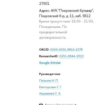
27501
Адрес: АУК "Покровский бульвар",
Покровский б-р, д. 11, каб. S512
Время присутствия: 18.00 - 21.00,
Понедельник. По
предварительной
договоренности.
ORCID
:
0000-0001-8816-1578
ResearcherID
:
GZG-2844-2022
Google Scholar
Руководители
Пильник Н. П.
Канторович Г. Г.
Авдашева С. Б.
Версия для печати