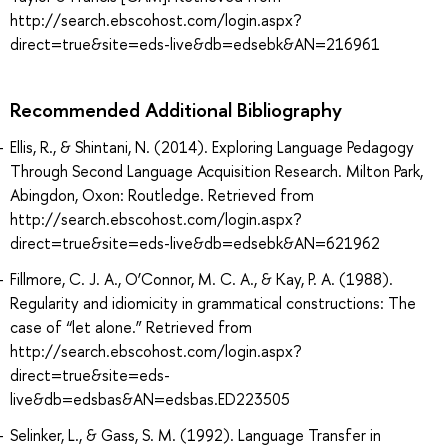
http://search.ebscohost.com/login.aspx?
direct=true&site=eds-live&db=edsebk&AN=216961
Recommended Additional Bibliography
Ellis, R., & Shintani, N. (2014). Exploring Language Pedagogy
Through Second Language Acquisition Research. Milton Park,
Abingdon, Oxon: Routledge. Retrieved from
http://search.ebscohost.com/login.aspx?
direct=true&site=eds-live&db=edsebk&AN=621962
Fillmore, C. J. A., O’Connor, M. C. A., & Kay, P. A. (1988).
Regularity and idiomicity in grammatical constructions: The
case of “let alone.” Retrieved from
http://search.ebscohost.com/login.aspx?
direct=true&site=eds-
live&db=edsbas&AN=edsbas.ED223505
Selinker, L., & Gass, S. M. (1992). Language Transfer in