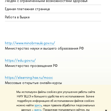
Людям с ограниченными возможностями здоровья
Единая платежная страница
Работа в Вышке
http://www.minobrnauki.gov.ru/
Министерство науки и высшего образования РФ
https://edu.gov.ru/
Министерство просвещения РФ
https://elearning.hse.ru/mooc
Массовые открытые онлайн-курсы
Мы используем файлы cookies для улучшения работы сайта
НИУ ВШЭ и большего удобства его использования. Более
подробную информацию об использовании файлов cookies
© НИУ ВШЭ 1993–2026
Адреса и контакты
можно найти
здесь
, наши правила обработки персональных
Условия использования материалов
данных –
здесь
. Продолжая пользоваться сайтом, вы
✖