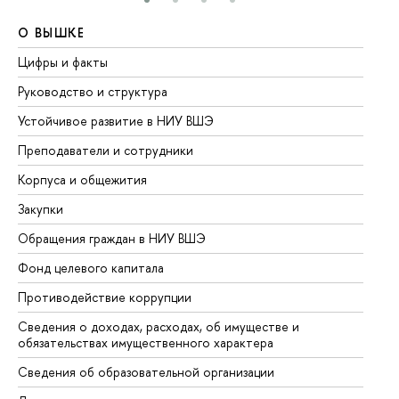
О ВЫШКЕ
О
Цифры и факты
Ли
Руководство и структура
До
Устойчивое развитие в НИУ ВШЭ
Ол
Преподаватели и сотрудники
Пр
Корпуса и общежития
Вы
Закупки
Пр
Обращения граждан в НИУ ВШЭ
Ас
Фонд целевого капитала
До
Противодействие коррупции
Це
Сведения о доходах, расходах, об имуществе и
Би
обязательствах имущественного характера
Об
Сведения об образовательной организации
Об