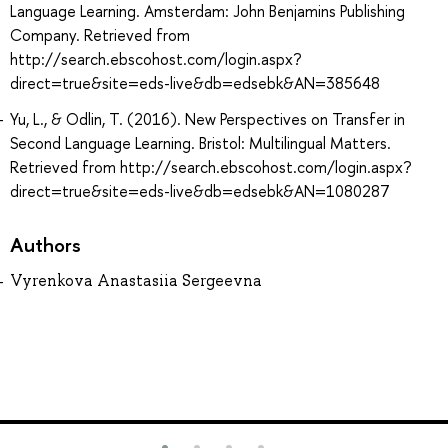
Language Learning. Amsterdam: John Benjamins Publishing
Company. Retrieved from
http://search.ebscohost.com/login.aspx?
direct=true&site=eds-live&db=edsebk&AN=385648
Yu, L., & Odlin, T. (2016). New Perspectives on Transfer in
Second Language Learning. Bristol: Multilingual Matters.
Retrieved from http://search.ebscohost.com/login.aspx?
direct=true&site=eds-live&db=edsebk&AN=1080287
Authors
Vyrenkova Anastasiia Sergeevna