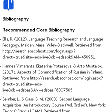
Bibliography
Recommended Core Bibliography
Ellis, R. (2012). Language Teaching Research and Language
Pedagogy. Malden, Mass: Wiley-Blackwell. Retrieved from
http://search.ebscohost.com/login.aspx?
direct=true&site=eds-live&db=edsebk&AN=430951
Hannes Viimaranta, Ekaterina Protassova, & Arto Mustajoki.
(2017). Aspects of Commodification of Russian in Finland.
Retrieved from http://search.ebscohost.com/login.aspx?
direct=true&site=eds-
live&db=edsbas&AN=edsbas.F6EC7305
Selinker, L., & Gass, S. M. (2008). Second Language
Acquisition : An Introductory Course (Vol. 3rd ed). New York:
Taylor & Francis [CAM]. Retrieved from