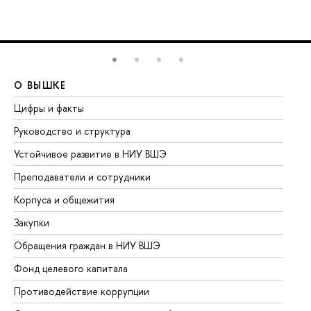
О ВЫШКЕ
О
Цифры и факты
Ли
Руководство и структура
До
Устойчивое развитие в НИУ ВШЭ
Ол
Преподаватели и сотрудники
Пр
Корпуса и общежития
Вы
Закупки
Пр
Обращения граждан в НИУ ВШЭ
Ас
Фонд целевого капитала
До
Противодействие коррупции
Це