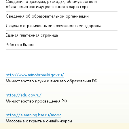
Сведения о доходах, расходах, об имуществе и
Би
обязательствах имущественного характера
Об
Сведения об образовательной организации
Об
Людям с ограниченными возможностями здоровья
Единая платежная страница
Работа в Вышке
http://www.minobrnauki.gov.ru/
Министерство науки и высшего образования РФ
https://edu.gov.ru/
Министерство просвещения РФ
https://elearning.hse.ru/mooc
Массовые открытые онлайн-курсы