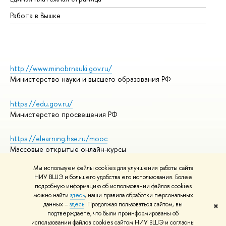
Работа в Вышке
http://www.minobrnauki.gov.ru/
Министерство науки и высшего образования РФ
https://edu.gov.ru/
Министерство просвещения РФ
https://elearning.hse.ru/mooc
Массовые открытые онлайн-курсы
Мы используем файлы cookies для улучшения работы сайта
НИУ ВШЭ и большего удобства его использования. Более
подробную информацию об использовании файлов cookies
© НИУ ВШЭ 1993–2026
Адреса и контакты
можно найти
здесь
, наши правила обработки персональных
Условия использования материалов
данных –
здесь
. Продолжая пользоваться сайтом, вы
✖
подтверждаете, что были проинформированы об
Политика конфиденциальности
использовании файлов cookies сайтом НИУ ВШЭ и согласны