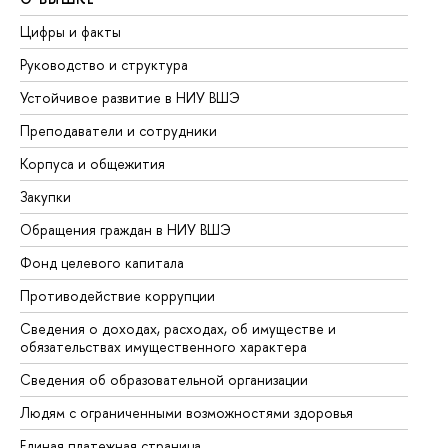
Цифры и факты
Ли
Руководство и структура
До
Устойчивое развитие в НИУ ВШЭ
Ол
Преподаватели и сотрудники
Пр
Корпуса и общежития
Вы
Закупки
Пр
Обращения граждан в НИУ ВШЭ
Ас
Фонд целевого капитала
До
Противодействие коррупции
Це
Сведения о доходах, расходах, об имуществе и
Би
обязательствах имущественного характера
Об
Сведения об образовательной организации
Об
Людям с ограниченными возможностями здоровья
Единая платежная страница