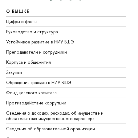
О ВЫШКЕ
О
Цифры и факты
Ли
Руководство и структура
До
Устойчивое развитие в НИУ ВШЭ
Ол
Преподаватели и сотрудники
Пр
Корпуса и общежития
Вы
Закупки
Пр
Обращения граждан в НИУ ВШЭ
Ас
Фонд целевого капитала
До
Противодействие коррупции
Це
Сведения о доходах, расходах, об имуществе и
Би
обязательствах имущественного характера
Об
Сведения об образовательной организации
Об