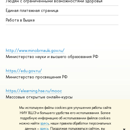
Людям с ограниченными возможностями здоровья
Единая платежная страница
Работа в Вышке
http://www.minobrnauki.gov.ru/
Министерство науки и высшего образования РФ
https://edu.gov.ru/
Министерство просвещения РФ
https://elearning.hse.ru/mooc
Массовые открытые онлайн-курсы
Мы используем файлы cookies для улучшения работы сайта
НИУ ВШЭ и большего удобства его использования. Более
подробную информацию об использовании файлов cookies
© НИУ ВШЭ 1993–2026
Адреса и контакты
можно найти
здесь
, наши правила обработки персональных
Условия использования материалов
данных –
здесь
. Продолжая пользоваться сайтом, вы
✖