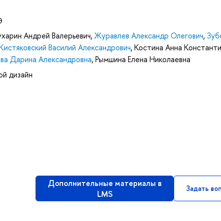
Э
ухарин Андрей Валерьевич
,
Журавлев Александр Олегович
,
Зуб
Кистяковский Василий Александрович
,
Костина Анна Констант
ва Дарина Александровна
,
Рымшина Елена Николаевна
ой дизайн
Дополнительные материалы в
Задать во
LMS