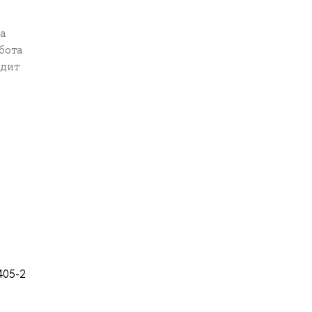
са
бота
одит
405-2