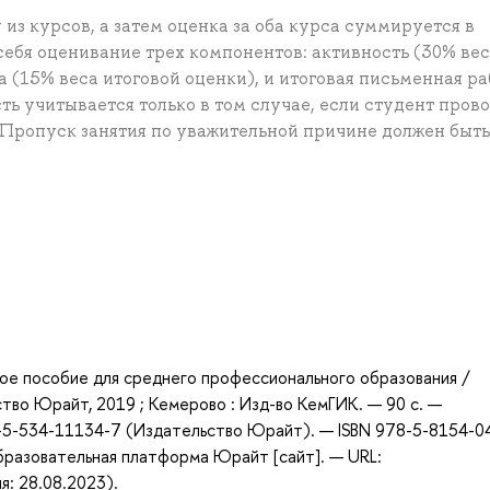
из курсов, а затем оценка за оба курса суммируется в
себя оценивание трех компонентов: активность (30% ве
 (15% веса итоговой оценки), и итоговая письменная ра
ть учитывается только в том случае, если студент пров
 Пропуск занятия по уважительной причине должен быть
а
ное пособие для среднего профессионального образования /
ьство Юрайт, 2019 ; Кемерово : Изд-во КемГИК. — 90 с. —
-5-534-11134-7 (Издательство Юрайт). — ISBN 978-5-8154-0
бразовательная платформа Юрайт [сайт]. — URL:
я: 28.08.2023).