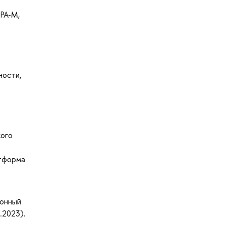
РА-М,
ности,
кого
атформа
ронный
.2023).