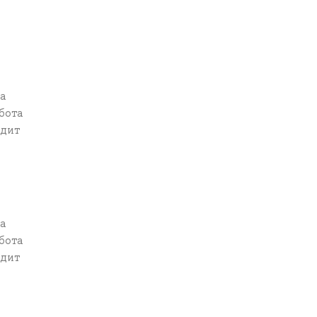
са
бота
одит
са
бота
одит