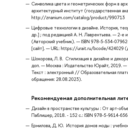
Символика цвета и геометрических форм в арх
архитектурный институт (государственная акад
http://znanium.com/catalog/product/990713
Цифровые технологии в дизайне. История, теори
др.] ; под редакцией А. Н. Лаврентьева. — 2-е 
(Авторский учебник). — ISBN 978-5-534-0796
[сайт]. — URL: https://urait.ru/bcode/424029 
Шокорова, Л. В. Стилизация в дизайне и декора
доп. — Москва : Издательство Юрайт, 2019. —
Текст : электронный // Образовательная плат
обращения: 28.08.2023).
Рекомендуемая дополнительная лит
Дизайн в пространстве культуры : От арт-объе
Паблишер, 2018. - 152 с.: ISBN 978-5-9614-65
Ермилова, Д. Ю. История домов моды : учебное 