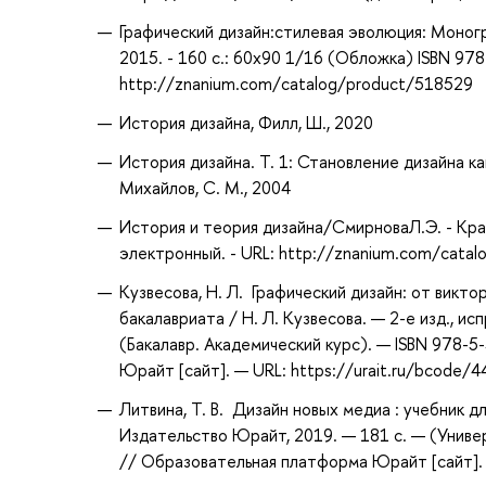
Графический дизайн:стилевая эволюция: Моног
2015. - 160 с.: 60x90 1/16 (Обложка) ISBN 97
http://znanium.com/catalog/product/518529
История дизайна, Филл, Ш., 2020
История дизайна. Т. 1: Становление дизайна к
Михайлов, С. М., 2004
История и теория дизайна/СмирноваЛ.Э. - Красн
электронный. - URL: http://znanium.com/cata
Кузвесова, Н. Л. Графический дизайн: от викто
бакалавриата / Н. Л. Кузвесова. — 2-е изд., ис
(Бакалавр. Академический курс). — ISBN 978-
Юрайт [сайт]. — URL: https://urait.ru/bcode/
Литвина, Т. В. Дизайн новых медиа : учебник для
Издательство Юрайт, 2019. — 181 с. — (Униве
// Образовательная платформа Юрайт [сайт]. —