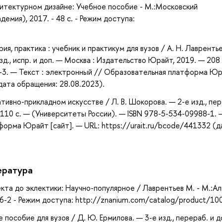
итектурном дизайне: Учебное пособие - М.:Московский
емия), 2017. - 48 с. - Режим доступа:
я, практика : учебник и практикум для вузов / А. Н. Лаврентье
изд., испр. и доп. — Москва : Издательство Юрайт, 2019. — 208 
2-3. — Текст : электронный // Образовательная платформа Ю
(дата обращения: 28.08.2023).
тивно-прикладном искусстве / Л. В. Шокорова. — 2-е изд., пер
 110 с. — (Университеты России). — ISBN 978-5-534-09988-1. 
форма Юрайт [сайт]. — URL: https://urait.ru/bcode/441332 (д
ература
кта до эклектики: Научно-популярное / Лаврентьев М. - М.:Ал
66-2 - Режим доступа: http://znanium.com/catalog/product/1
пособие для вузов / Д. Ю. Ермилова. — 3-е изд., перераб. и д