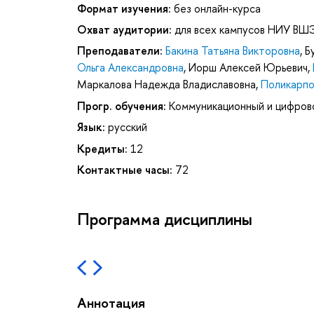
Формат изучения:
без онлайн-курса
Охват аудитории:
для всех кампусов НИУ ВШ
Преподаватели:
Бакина Татьяна Викторовна
,
Б
Ольга Александровна
,
Иорш Алексей Юрьевич
,
Маркалова Надежда Владиславовна
,
Поликарпо
Прогр. обучения:
Коммуникационный и цифров
Язык:
русский
Кредиты:
12
Контактные часы:
72
Программа дисциплины
Аннотация