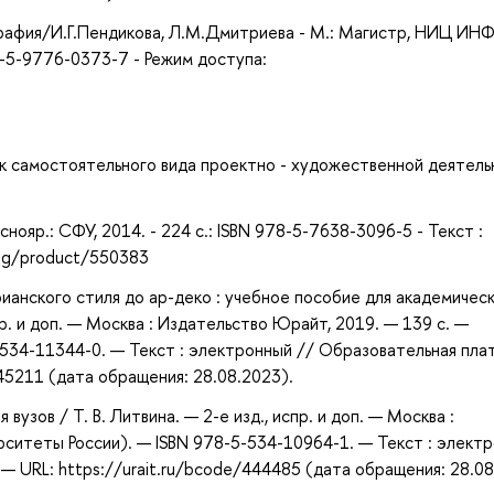
рафия/И.Г.Пендикова, Л.М.Дмитриева - М.: Магистр, НИЦ ИНФ
8-5-9776-0373-7 - Режим доступа:
ак самостоятельного вида проектно - художественной деятель
ояр.: СФУ, 2014. - 224 с.: ISBN 978-5-7638-3096-5 - Текст :
log/product/550383
рианского стиля до ар-деко : учебное пособие для академичес
пр. и доп. — Москва : Издательство Юрайт, 2019. — 139 с. —
5-534-11344-0. — Текст : электронный // Образовательная пл
445211 (дата обращения: 28.08.2023).
 вузов / Т. В. Литвина. — 2-е изд., испр. и доп. — Москва :
рситеты России). — ISBN 978-5-534-10964-1. — Текст : элект
 URL: https://urait.ru/bcode/444485 (дата обращения: 28.08