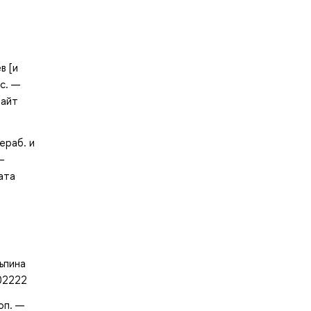
в [и
с. —
райт
ераб. и
—
ата
ьпина
002222
оп. —