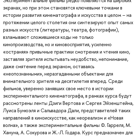
Экспериментальные фильмы редко появляются на широких
экранах, но при этом становятся ключевыми точками в
истории развития кинематографа и искусства в целом – на
протяжении целого столетия они синтезируют опыт самых
разных искусств (литературы, театра, фотографии),
взламывают сложившиеся коды не только
кинопроизводства, но и киновосприятия, усиленно
«остраняя» привычные практики смотрения и чтения кино,
заставляя зрителя испытывать неудобство, непонимание,
даже смятение перед экраном, оставаясь
«неопознанными», неразгаданными объектами для
внимательного зрителя на десятилетия вперед. Среди
фильмов, уверенно занявших свое место в истории
экспериментального кинематографа, в рамках курса будут
рассмотрены ленты Дзиги Вертова и Сергея Эйзенштейна,
Луиса Бунюэля и Сальвадора Дали, представителей таких
направлений в киноискусстве, как неореализм и «Новая
волна», а также экспериментальные фильмы Ф. Гарреля, М.
Хануна, А. Сокурова и Ж.-Л. Годара. Курс предназначен для