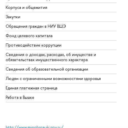
Корпуса и общежития
Вы
Закупки
Пр
Обращения граждан в НИУ ВШЭ
Ас
Фонд целевого капитала
До
Противодействие коррупции
Це
Сведения о доходах, расходах, об имуществе и
Би
обязательствах имущественного характера
Об
Сведения об образовательной организации
Об
Людям с ограниченными возможностями здоровья
Единая платежная страница
Работа в Вышке
http://www.minobrnauki.gov.ru/