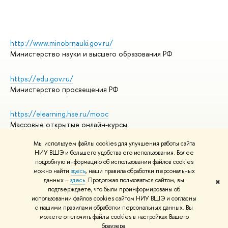
http://www.minobrnauki.gov.ru/
Министерство науки и высшего образования РФ
https://edu.gov.ru/
Министерство просвещения РФ
https://elearning.hse.ru/mooc
Массовые открытые онлайн-курсы
Мы используем файлы cookies для улучшения работы сайта
НИУ ВШЭ и большего удобства его использования. Более
подробную информацию об использовании файлов cookies
© НИУ ВШЭ 1993–2026
Адреса и контакты
можно найти
здесь
, наши правила обработки персональных
Условия использования материалов
данных –
здесь
. Продолжая пользоваться сайтом, вы
✖
подтверждаете, что были проинформированы об
Политика конфиденциальности
использовании файлов cookies сайтом НИУ ВШЭ и согласны
Правила применения рекомендательных технологий в НИУ ВШЭ
с нашими правилами обработки персональных данных. Вы
Карта сайта
можете отключить файлы cookies в настройках Вашего
браузера.