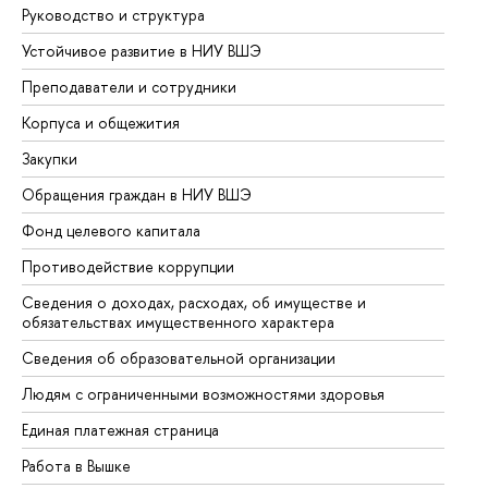
Руководство и структура
До
Устойчивое развитие в НИУ ВШЭ
Ол
Преподаватели и сотрудники
Пр
Корпуса и общежития
Вы
Закупки
Пр
Обращения граждан в НИУ ВШЭ
Ас
Фонд целевого капитала
До
Противодействие коррупции
Це
Сведения о доходах, расходах, об имуществе и
Би
обязательствах имущественного характера
Об
Сведения об образовательной организации
Об
Людям с ограниченными возможностями здоровья
Единая платежная страница
Работа в Вышке