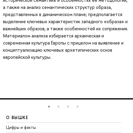
исторической семантике и особенностях ее методологии,
а также на анализ семантических структур образа,
представленных в динамическом плане; предполагается
выделение ключевых характеристик западного «образа» и
важнейших образов, а также особенностей их сопряжения.
Материалом анализа избирается архаическая и
современная культура Европы с прицелом на выявление и
концептуализацию ключевых архетипических основ
европейской культуры.
О ВЫШКЕ
О
Цифры и факты
Ли