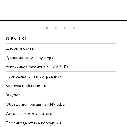
О ВЫШКЕ
О
Цифры и факты
Ли
Руководство и структура
До
Устойчивое развитие в НИУ ВШЭ
Ол
Преподаватели и сотрудники
Пр
Корпуса и общежития
Вы
Закупки
Пр
Обращения граждан в НИУ ВШЭ
Ас
Фонд целевого капитала
До
Противодействие коррупции
Це