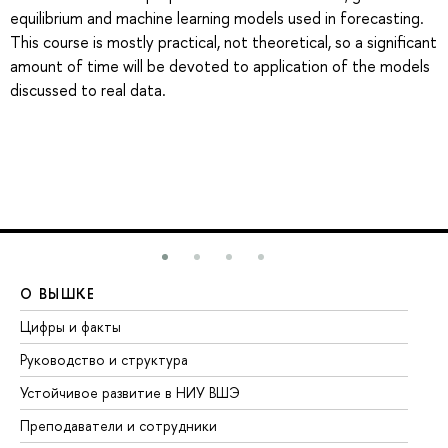
equilibrium and machine learning models used in forecasting.
This course is mostly practical, not theoretical, so a significant
amount of time will be devoted to application of the models
discussed to real data.
О ВЫШКЕ
О
Цифры и факты
Ли
Руководство и структура
До
Устойчивое развитие в НИУ ВШЭ
Ол
Преподаватели и сотрудники
Пр