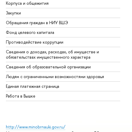
Корпуса и общежития
Вы
Закупки
Пр
Обращения граждан в НИУ ВШЭ
Ас
Фонд целевого капитала
До
Противодействие коррупции
Це
Сведения о доходах, расходах, об имуществе и
Би
обязательствах имущественного характера
Об
Сведения об образовательной организации
Об
Людям с ограниченными возможностями здоровья
Единая платежная страница
Работа в Вышке
http://www.minobrnauki.gov.ru/