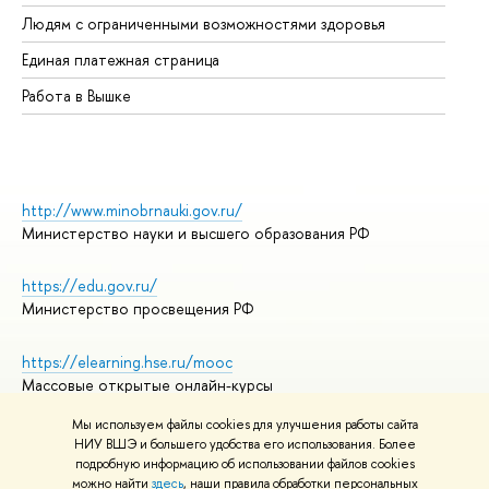
Об
Людям с ограниченными возможностями здоровья
Единая платежная страница
Работа в Вышке
http://www.minobrnauki.gov.ru/
Министерство науки и высшего образования РФ
https://edu.gov.ru/
Министерство просвещения РФ
https://elearning.hse.ru/mooc
Массовые открытые онлайн-курсы
Мы используем файлы cookies для улучшения работы сайта
НИУ ВШЭ и большего удобства его использования. Более
подробную информацию об использовании файлов cookies
© НИУ ВШЭ 1993–2026
Адреса и контакты
можно найти
здесь
, наши правила обработки персональных