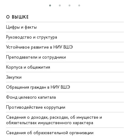
О ВЫШКЕ
О
Цифры и факты
Ли
Руководство и структура
До
Устойчивое развитие в НИУ ВШЭ
Ол
Преподаватели и сотрудники
Пр
Корпуса и общежития
Вы
Закупки
Пр
Обращения граждан в НИУ ВШЭ
Ас
Фонд целевого капитала
До
Противодействие коррупции
Це
Сведения о доходах, расходах, об имуществе и
Би
обязательствах имущественного характера
Об
Сведения об образовательной организации