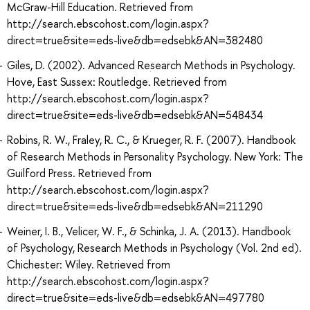
McGraw-Hill Education. Retrieved from
http://search.ebscohost.com/login.aspx?
direct=true&site=eds-live&db=edsebk&AN=382480
Giles, D. (2002). Advanced Research Methods in Psychology.
Hove, East Sussex: Routledge. Retrieved from
http://search.ebscohost.com/login.aspx?
direct=true&site=eds-live&db=edsebk&AN=548434
Robins, R. W., Fraley, R. C., & Krueger, R. F. (2007). Handbook
of Research Methods in Personality Psychology. New York: The
Guilford Press. Retrieved from
http://search.ebscohost.com/login.aspx?
direct=true&site=eds-live&db=edsebk&AN=211290
Weiner, I. B., Velicer, W. F., & Schinka, J. A. (2013). Handbook
of Psychology, Research Methods in Psychology (Vol. 2nd ed).
Chichester: Wiley. Retrieved from
http://search.ebscohost.com/login.aspx?
direct=true&site=eds-live&db=edsebk&AN=497780