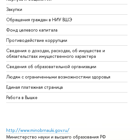
Закупки
Пр
Обращения граждан в НИУ ВШЭ
Ас
Фонд целевого капитала
До
Противодействие коррупции
Це
Сведения о доходах, расходах, об имуществе и
Би
обязательствах имущественного характера
Об
Сведения об образовательной организации
Об
Людям с ограниченными возможностями здоровья
Единая платежная страница
Работа в Вышке
http://www.minobrnauki.gov.ru/
Министерство науки и высшего образования РФ