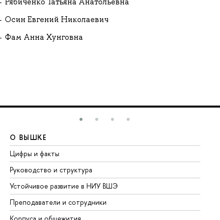
Рябиченко Татьяна Анатольевна
Осин Евгений Николаевич
Фам Анна Хунговна
О ВЫШКЕ
О
Цифры и факты
Ли
Руководство и структура
До
Устойчивое развитие в НИУ ВШЭ
Ол
Преподаватели и сотрудники
Пр
Корпуса и общежития
Вы