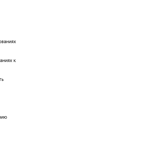
ованиях
аниях к
ть
нию