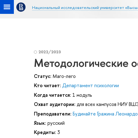
Национальный исследовательский университет «Высш
2022/2023
Методологические о
Статус:
Маго-лего
Кто читает:
Департамент психологии
Когда читается:
1 модуль
Охват аудитории:
для всех кампусов НИУ ВШ
Преподаватели:
Будинайте Гражина Леонардо
Язык:
русский
Кредиты:
3