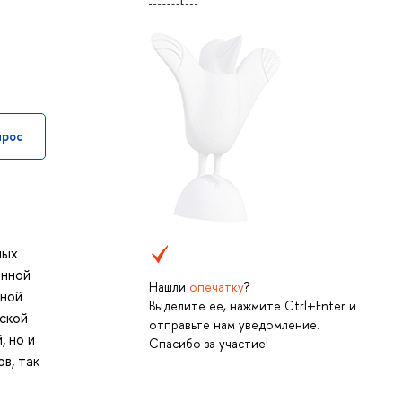
прос
ных
енной
Нашли
опечатку
?
чной
Выделите её, нажмите Ctrl+Enter и
ской
отправьте нам уведомление.
, но и
Спасибо за участие!
в, так