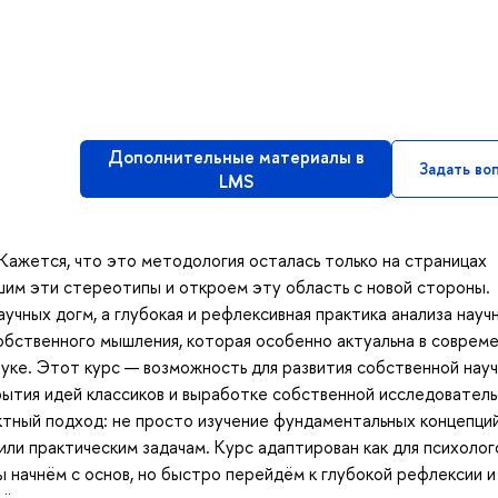
Дополнительные материалы в
Задать во
LMS
Кажется, что это методология осталась только на страницах
ушим эти стереотипы и откроем эту область с новой стороны.
учных догм, а глубокая и рефлексивная практика анализа науч
обственного мышления, которая особенно актуальна в соврем
уке. Этот курс — возможность для развития собственной нау
ытия идей классиков и выработке собственной исследователь
ктный подход: не просто изучение фундаментальных концепций
ли практическим задачам. Курс адаптирован как для психолого
мы начнём с основ, но быстро перейдём к глубокой рефлексии и