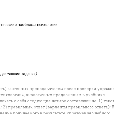
етические проблемы психологии
, домашние задания)
пять) зачтенных преподавателем после проверки упражн
сихологии», аналогичных предложеным в учебнике.
ючать с себя следующие четыре составляющие: 1) текс
и; 2) правильный ответ (варианты правильного ответа); 3
снение получаемого в результате упражнения учебного