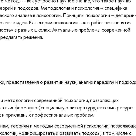
её методы – как устроено научное знание, что такое научная
теорий и подходов. Методология и психология – специфика
еского анализа в психологии. Принципы психологии – детерми
лючевые идеи. Категории психологии – как работают понятия
чность» в разных школах. Актуальные проблемы современной
 предлагать решения.
и, представления о развитии науки, анализ парадигм и подход
 и методологии современной психологии, позволяющих
учать информацию (специальную литературу, сетевые ресурсы и
 и прикладных профессиональных проблем.
онам, теориям и методам современной психологии, позволяющ
хологии, модифицировать и развивать подходы, в том числе с