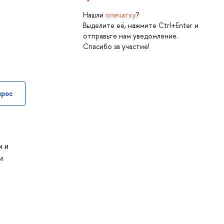
Нашли
опечатку
?
Выделите её, нажмите Ctrl+Enter и
отправьте нам уведомление.
Спасибо за участие!
прос
м и
и