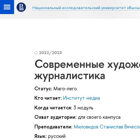
Национальный исследовательский университет «Высш
2022/2023
Современные художе
журналистика
Статус:
Маго-лего
Кто читает:
Институт медиа
Когда читается:
3 модуль
Охват аудитории:
для своего кампуса
Преподаватели:
Миловидов Станислав Вячесл
Язык:
русский