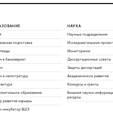
АЗОВАНИЕ
НАУКА
й
Научные подразделения
зовская подготовка
Исследовательские проек
пиады
Мониторинги
м в бакалавриат
Диссертационные советы
а+
Защиты диссертаций
м в магистратуру
Академическое развитие
рантура
Конкурсы и гранты
лнительное образование
Внешние научно-информац
ресурсы
р развития карьеры
ес-инкубатор ВШЭ