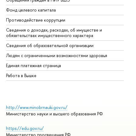
Фонд целевого капитала
До
Противодействие коррупции
Це
Сведения о доходах, расходах, об имуществе и
Би
обязательствах имущественного характера
Об
Сведения об образовательной организации
Об
Людям с ограниченными возможностями здоровья
Единая платежная страница
Работа в Вышке
http://www.minobrnauki.gov.ru/
Министерство науки и высшего образования РФ
https://edu.gov.ru/
Министерство просвещения РФ