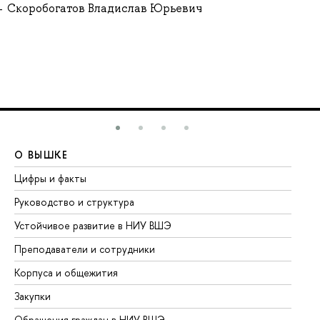
Скоробогатов Владислав Юрьевич
О ВЫШКЕ
О
Цифры и факты
Ли
Руководство и структура
До
Устойчивое развитие в НИУ ВШЭ
Ол
Преподаватели и сотрудники
Пр
Корпуса и общежития
Вы
Закупки
Пр
Обращения граждан в НИУ ВШЭ
Ас