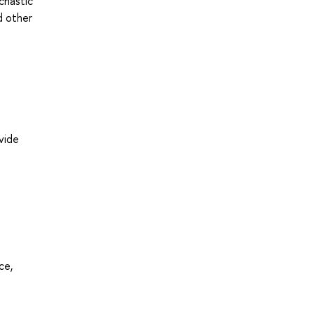
chastic
d other
vide
ce,