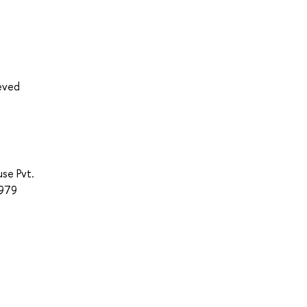
ieved
use Pvt.
3979