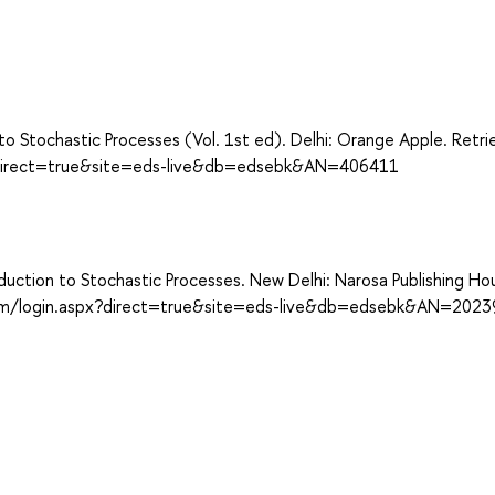
to Stochastic Processes (Vol. 1st ed). Delhi: Orange Apple. Retr
?direct=true&site=eds-live&db=edsebk&AN=406411
duction to Stochastic Processes. New Delhi: Narosa Publishing Ho
.com/login.aspx?direct=true&site=eds-live&db=edsebk&AN=202