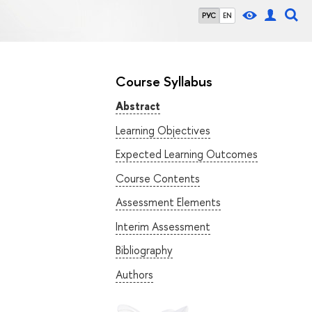
РУС
EN
Course Syllabus
Abstract
Learning Objectives
Expected Learning Outcomes
Course Contents
Assessment Elements
Interim Assessment
Bibliography
Authors