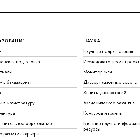
АЗОВАНИЕ
НАУКА
й
Научные подразделения
зовская подготовка
Исследовательские проек
пиады
Мониторинги
м в бакалавриат
Диссертационные советы
а+
Защиты диссертаций
м в магистратуру
Академическое развитие
рантура
Конкурсы и гранты
лнительное образование
Внешние научно-информац
ресурсы
р развития карьеры