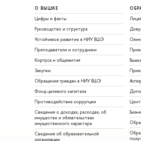
О ВЫШКЕ
ОБР
Цифры и факты
Лице
Руководство и структура
Дову
Устойчивое развитие в НИУ ВШЭ
Олим
Преподаватели и сотрудники
Прие
Корпуса и общежития
Вышк
Закупки
Прие
Обращения граждан в НИУ ВШЭ
Аспи
Фонд целевого капитала
Допо
Противодействие коррупции
Цент
Сведения о доходах, расходах, об
Бизн
имуществе и обязательствах
Обра
имущественного характера
Обрат
Сведения об образовательной
полу
организации