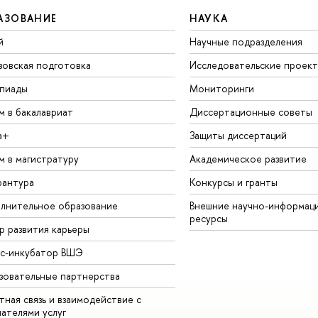
АЗОВАНИЕ
НАУКА
й
Научные подразделения
зовская подготовка
Исследовательские проек
пиады
Мониторинги
м в бакалавриат
Диссертационные советы
а+
Защиты диссертаций
м в магистратуру
Академическое развитие
рантура
Конкурсы и гранты
лнительное образование
Внешние научно-информац
ресурсы
р развития карьеры
ес-инкубатор ВШЭ
зовательные партнерства
ная связь и взаимодействие с
чателями услуг