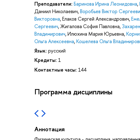
Преподаватели:
Баринова Ирина Леонидовна
,
Даниил Николаевич
,
Воробьев Виктор Сергееви
Викторовна
,
Елаков Сергей Александрович
,
Еме
Сергеевич
,
Жигалова София Павловна
,
Захарен
Владимирович
,
Илюхина Мария Юрьевна
,
Корни
Ольга Алексеевна
,
Кошелева Ольга Владимиров
Язык:
русский
Кредиты:
1
Контактные часы:
144
Программа дисциплины
Аннотация
Физическая культура - дисциплина, направленн