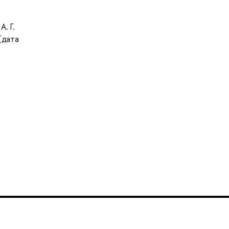
. Г.
(дата