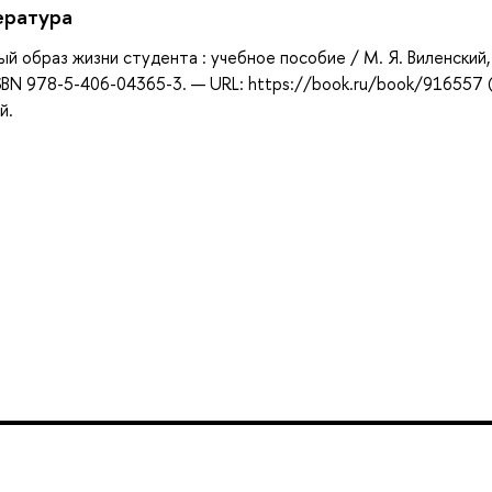
ература
ый образ жизни студента : учебное пособие / М. Я. Виленский, А
 ISBN 978-5-406-04365-3. — URL: https://book.ru/book/916557 
й.