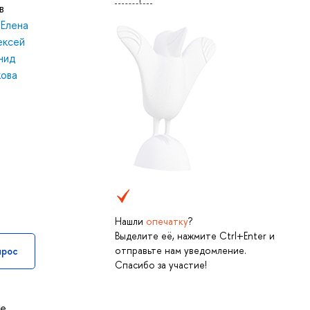
в
 Елена
ексей
нид
кова
Нашли
опечатку
?
Выделите её, нажмите Ctrl+Enter и
отправьте нам уведомление.
прос
Спасибо за участие!
ее