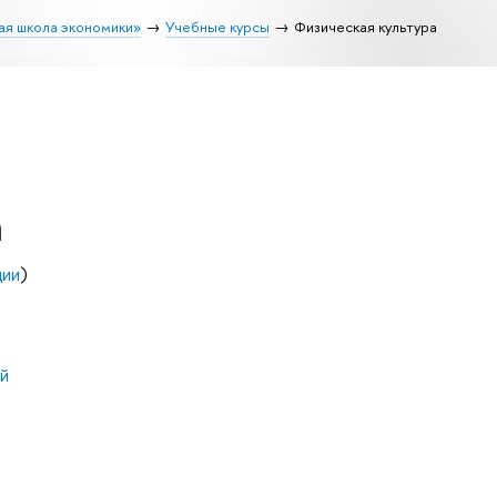
ая школа экономики»
Учебные курсы
Физическая культура
а
ции
)
й