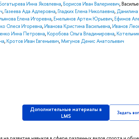
Богатырева Инна Яковлевна
,
Борисов Иван Валериевич
,
Василье
ч
,
Газеева Ада Адлеровна
,
Гладких Елена Николаевна
,
Данилина
льянова Елена Игоревна
,
Емельянов Артем Юрьевич
,
Ефимов Ал
ко Олеся Игоревна
,
Иванова Кристина Васильевна
,
Иванов Лео
енко Инна Петровна
,
Коробова Ольга Владимировна
,
Котельни
на
,
Кротов Иван Евгеньевич
,
Мигунов Денис Анатольевич
Дополнительные материалы в
Задать во
LMS
ая на развитие навыков в сфере различных видов спорта и общ