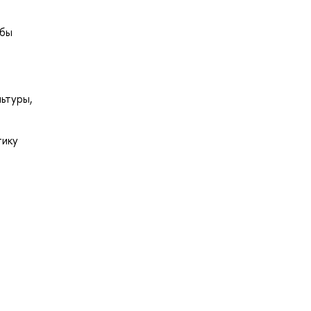
обы
ьтуры,
тику