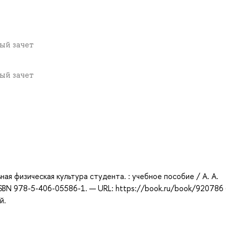
вый зачет
вый зачет
а
ая физическая культура студента. : учебное пособие / А. А.
 ISBN 978-5-406-05586-1. — URL: https://book.ru/book/920786
й.