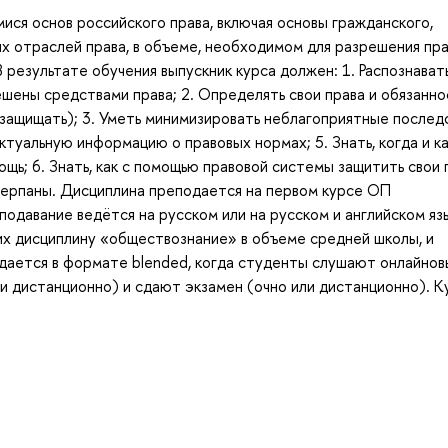
ися основ российского права, включая основы гражданского,
их отраслей права, в объеме, необходимом для разрешения пр
В результате обучения выпускник курса должен: 1. Распознават
шены средствами права; 2. Определять свои права и обязанно
(защищать); 3. Уметь минимизировать неблагоприятные послед
ктуальную информацию о правовых нормах; 5. Знать, когда и к
; 6. Знать, как с помощью правовой системы защитить свои п
черпаны. Дисциплина преподается на первом курсе ОП
одавание ведётся на русском или на русском и английском яз
их дисциплину «обществознание» в объеме средней школы, и
дается в формате blended, когда студенты слушают онлайнов
и дистанционно) и сдают экзамен (очно или дистанционно). К