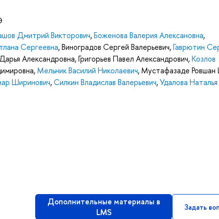
Э
ашов Дмитрий Викторович
,
Боженова Валерия Алексановна
,
тлана Сергеевна
,
Виноградов Сергей Валерьевич
,
Гаврютин Се
 Дарья Александровна
,
Григорьев Павел Александрович
,
Козлов
димировна
,
Мельник Василий Николаевич
,
Мустафазаде Ровшан
мар Ширинович
,
Силкин Владислав Валерьевич
,
Удалова Наталья
Дополнительные материалы в
Задать во
LMS