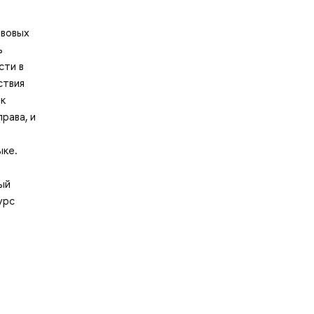
авовых
ь
сти в
ствия
ак
рава, и
ыке.
ый
урс