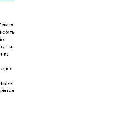
в
йского
 искать
ь с
ласти,
т из
раздел
онными
крытое