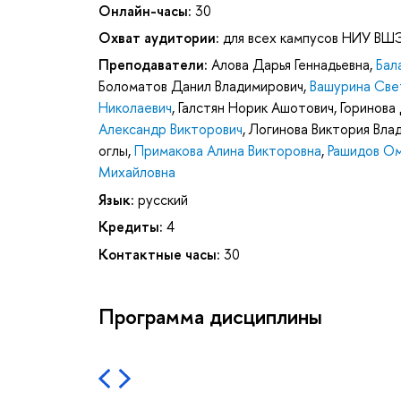
Онлайн-часы:
30
Охват аудитории:
для всех кампусов НИУ ВШ
Преподаватели:
Алова Дарья Геннадьевна
,
Бал
Боломатов Данил Владимирович
,
Вашурина Све
Николаевич
,
Галстян Норик Ашотович
,
Горинова
Александр Викторович
,
Логинова Виктория Вла
оглы
,
Примакова Алина Викторовна
,
Рашидов О
Михайловна
Язык:
русский
Кредиты:
4
Контактные часы:
30
Программа дисциплины