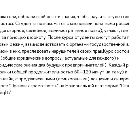
ватели, собрали свой опыт и знания, чтобы научить студенто
ристам. Студенты познакомятся с ключевыми понятиями росси
договорное, семейное, административное право), узнают, где
 за помощью к юристу. После курса студенты смогут работат
овый режим, взаимодействовать с органами государственной в
иски в них, преследовать нарушителей своих прав.Курс состои
» (общие юридические вопросы, актуальные для каждого) и
ридические знания для будущих предпринимателей). Каждый 
ролики (общей продолжительностью 60—120 минут на тему) и
онлайн, с предзаписанными (асинхронными) лекциями и синхр
урсе "Правовая грамотность" на Национальной платформе "От
eglit/