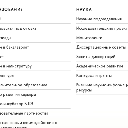
АЗОВАНИЕ
НАУКА
й
Научные подразделения
зовская подготовка
Исследовательские проек
пиады
Мониторинги
м в бакалавриат
Диссертационные советы
а+
Защиты диссертаций
м в магистратуру
Академическое развитие
рантура
Конкурсы и гранты
лнительное образование
Внешние научно-информац
ресурсы
р развития карьеры
ес-инкубатор ВШЭ
зовательные партнерства
ная связь и взаимодействие с
чателями услуг