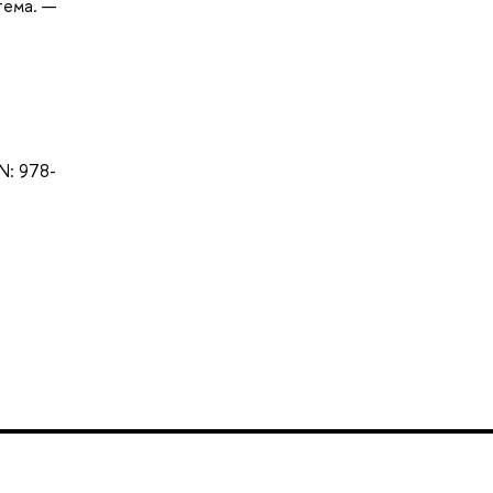
тема. —
BN: 978-