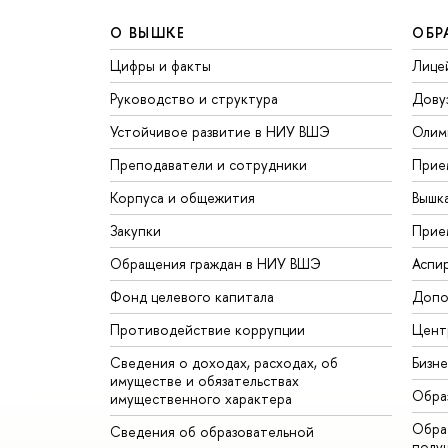
О ВЫШКЕ
ОБР
Цифры и факты
Лице
Руководство и структура
Дову
Устойчивое развитие в НИУ ВШЭ
Олим
Преподаватели и сотрудники
Прие
Корпуса и общежития
Вышк
Закупки
Прие
Обращения граждан в НИУ ВШЭ
Аспи
Фонд целевого капитала
Допо
Противодействие коррупции
Цент
Сведения о доходах, расходах, об
Бизн
имуществе и обязательствах
Обра
имущественного характера
Обрат
Сведения об образовательной
полу