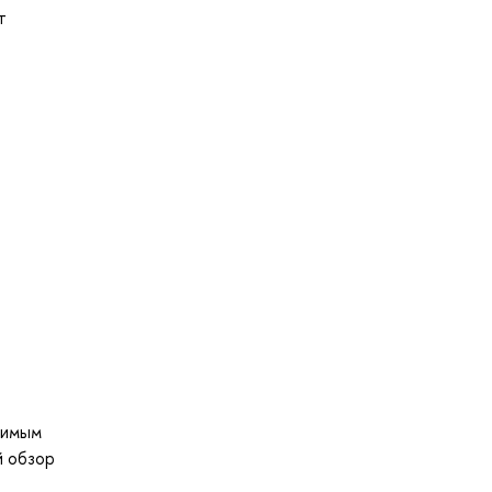
т
димым
й обзор