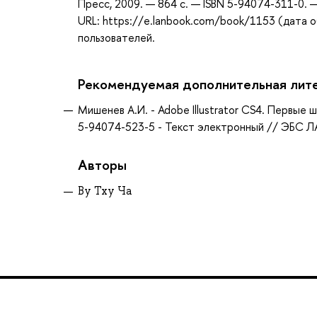
Пресс, 2009. — 864 с. — ISBN 5-94074-311-0. 
URL: https://e.lanbook.com/book/1153 (дата о
пользователей.
Рекомендуемая дополнительная лит
Мишенев А.И. - Adobe Illustrator СS4. Первые ш
5-94074-523-5 - Текст электронный // ЭБС ЛА
Авторы
Ву Тху Ча