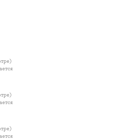
отре)
ается
отре)
ается
отре)
ается