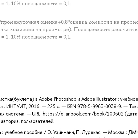
 1, 10% посещаемости = 0,1.
*промежуточная оценка+0,8*оценка комиссии на просм
енка комиссии на просмотре). Посещаемость рассчитыв
 1, 10% посещаемости = 0,1.
а
тка(буклета) в Adobe Photoshop и Adobe Illustrator : учебно
ва : ИНТУИТ, 2016. — 225 с. — ISBN 978-5-9963-0038-9. — Текс
ая система. — URL: https://e.lanbook.com/book/100502 (дата
 авториз. пользователей.
sh : учебное пособие / Э. Уэйнманн, П. Лурекас. — Москва : ДМ