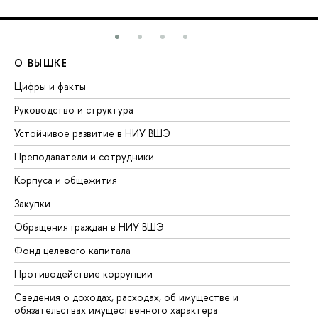
О ВЫШКЕ
О
Цифры и факты
Ли
Руководство и структура
До
Устойчивое развитие в НИУ ВШЭ
Ол
Преподаватели и сотрудники
Пр
Корпуса и общежития
Вы
Закупки
Пр
Обращения граждан в НИУ ВШЭ
Ас
Фонд целевого капитала
До
Противодействие коррупции
Це
Сведения о доходах, расходах, об имуществе и
Би
обязательствах имущественного характера