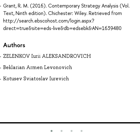
Grant, R. M. (2016). Contemporary Strategy Analysis (Vol.
Text, Ninth edition). Chichester: Wiley. Retrieved from
http://search.ebscohost.com/login.aspx?
direct=true&site=eds-live&db=edsebk&AN=1639480
Authors
ZELENKOV Iurii ALEKSANDROVICH
Beklarian Armen Levonovich
Kotusev Sviatoslav Iurevich