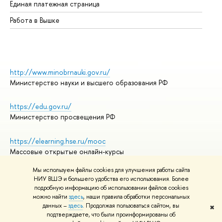
Единая платежная страница
Работа в Вышке
http://www.minobrnauki.gov.ru/
Министерство науки и высшего образования РФ
https://edu.gov.ru/
Министерство просвещения РФ
https://elearning.hse.ru/mooc
Массовые открытые онлайн-курсы
Мы используем файлы cookies для улучшения работы сайта
НИУ ВШЭ и большего удобства его использования. Более
подробную информацию об использовании файлов cookies
© НИУ ВШЭ 1993–2026
Адреса и контакты
можно найти
здесь
, наши правила обработки персональных
Условия использования материалов
данных –
здесь
. Продолжая пользоваться сайтом, вы
✖
подтверждаете, что были проинформированы об
Политика конфиденциальности