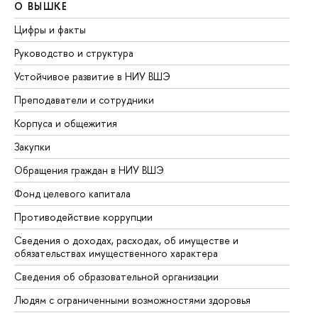
О ВЫШКЕ
О
Цифры и факты
Ли
Руководство и структура
До
Устойчивое развитие в НИУ ВШЭ
Ол
Преподаватели и сотрудники
Пр
Корпуса и общежития
Вы
Закупки
Пр
Обращения граждан в НИУ ВШЭ
Ас
Фонд целевого капитала
До
Противодействие коррупции
Це
Сведения о доходах, расходах, об имуществе и
Би
обязательствах имущественного характера
Об
Сведения об образовательной организации
Об
Людям с ограниченными возможностями здоровья