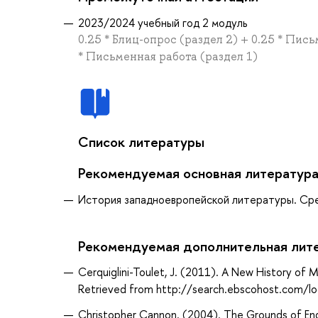
2023/2024 учебный год 2 модуль
0.25 * Блиц-опрос (раздел 2) + 0.25 * Пись
* Письменная работа (раздел 1)
Список литературы
Рекомендуемая основная литератур
История западноевропейской литературы. Средн
Рекомендуемая дополнительная лит
Cerquiglini-Toulet, J. (2011). A New History of M
Retrieved from http://search.ebscohost.com/
Christopher Cannon. (2004). The Grounds of Eng