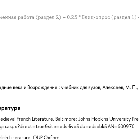
менная работа (раздел 2) + 0.25 * Блиц-опрос (раздел 1) 
а
ие века и Возрождение : учебник для вузов, Алексеев, М. П.,
ература
edieval French Literature. Baltimore: Johns Hopkins University Pre
login.aspx?direct=true&site=eds-live&db=edsebk&AN=600970
lish Literature. OUP Oxford.