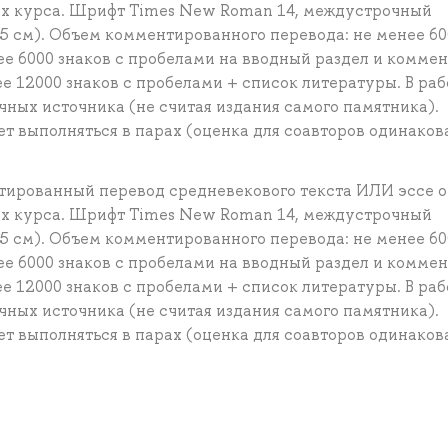
ах курса. Шрифт Times New Roman 14, междустрочный
,5 см). Объем комментированного перевода: не менее 60
ее 6000 знаков с пробелами на вводный раздел и комме
е 12000 знаков с пробелами + список литературы. В раб
ных источника (не считая издания самого памятника).
т выполняться в парах (оценка для соавторов одинакова
тированный перевод средневекового текста ИЛИ эссе о
ах курса. Шрифт Times New Roman 14, междустрочный
,5 см). Объем комментированного перевода: не менее 60
ее 6000 знаков с пробелами на вводный раздел и комме
е 12000 знаков с пробелами + список литературы. В раб
ных источника (не считая издания самого памятника).
т выполняться в парах (оценка для соавторов одинакова