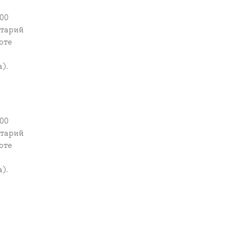
00
нтарий
оте
).
00
нтарий
оте
).