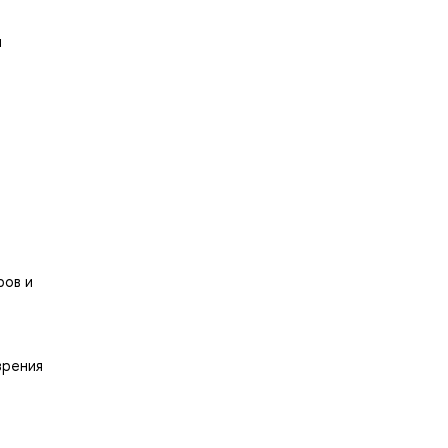
и
ров и
зрения