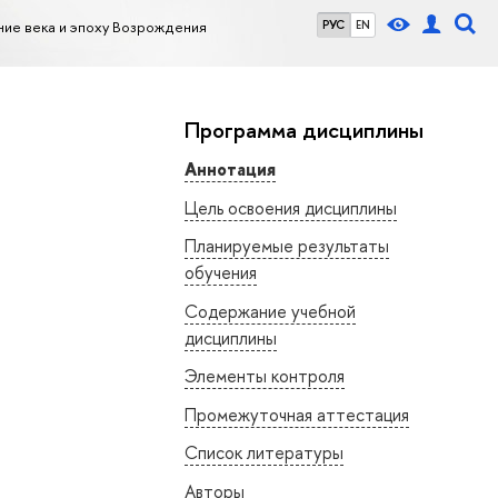
ие века и эпоху Возрождения
РУС
EN
Программа дисциплины
Аннотация
Цель освоения дисциплины
Планируемые результаты
обучения
Содержание учебной
дисциплины
Элементы контроля
Промежуточная аттестация
Список литературы
Авторы