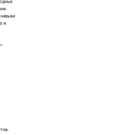
родных
рия
 навыки
о и
о-
,
тов.