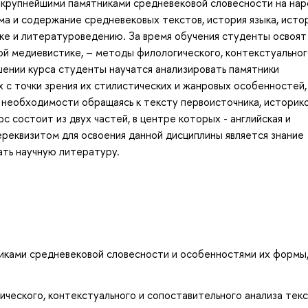
с крупнейшими памятниками средневековой словесности на на
рма и содержание средневековых текстов, история языка, исто
ке и литературоведению. За время обучения студенты освоят
й медиевистике, – методы филологического, контекстуальног
шении курса студенты научатся анализировать памятники
 с точки зрения их стилистических и жанровых особенностей,
 необходимости обращаясь к тексту первоисточника, историк
с состоит из двух частей, в центре которых - английская и
реквизитом для освоения данной дисциплины является знание
ать научную литературу.
иками средневековой словесности и особенностями их формы
ческого, контекстуального и сопоставительного анализа текс