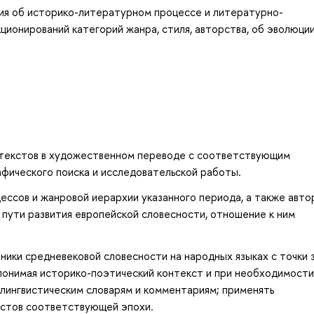
ия об историко-литературном процессе и литературно-
ионирований категорий жанра, стиля, авторства, об эволюци
 текстов в художественном переводе с соответствующим
афического поиска и исследовательской работы.
ссов и жанровой иерархии указанного периода, а также авто
пути развития европейской словесности, отношение к ним
ники средневековой словесности на народных языках с точки 
понимая историко-поэтический контекст и при необходимости
-лингвистическим словарям и комментариям; применять
кстов соответствующей эпохи.