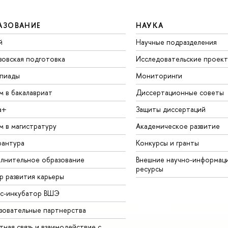
АЗОВАНИЕ
НАУКА
й
Научные подразделения
зовская подготовка
Исследовательские проек
пиады
Мониторинги
м в бакалавриат
Диссертационные советы
а+
Защиты диссертаций
м в магистратуру
Академическое развитие
рантура
Конкурсы и гранты
лнительное образование
Внешние научно-информац
ресурсы
р развития карьеры
ес-инкубатор ВШЭ
зовательные партнерства
ная связь и взаимодействие с