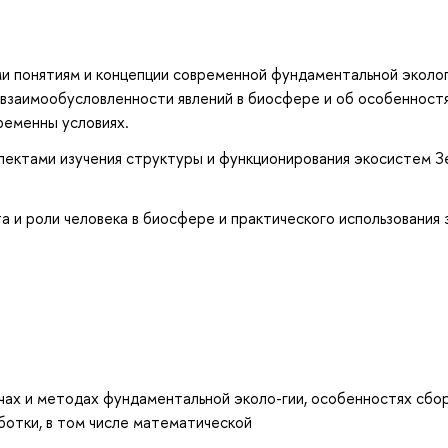
и понятиям и концепции современной фундаментальной эколог
 взаимообусловленности явлений в биосфере и об особенност
ременны условиях.
ектами изучения структуры и функционирования экосистем Зе
 и роли человека в биосфере и практического использования 
чах и методах фундаментальной эколо-гии, особенностях сбо
ботки, в том числе математической