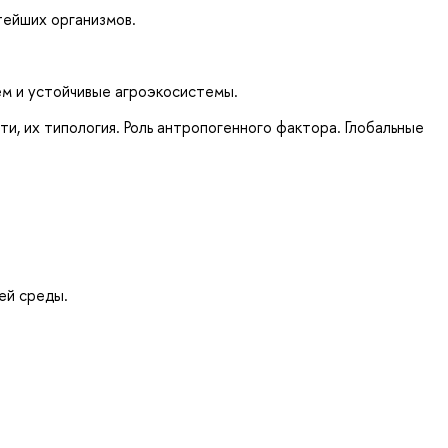
тейших организмов.
ем и устойчивые агроэкосистемы.
и, их типология. Роль антропогенного фактора. Глобальные
ей среды.