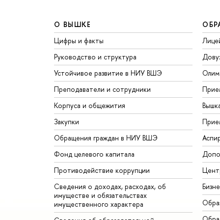
О ВЫШКЕ
ОБР
Цифры и факты
Лице
Руководство и структура
Дову
Устойчивое развитие в НИУ ВШЭ
Олим
Преподаватели и сотрудники
Прие
Корпуса и общежития
Вышк
Закупки
Прие
Обращения граждан в НИУ ВШЭ
Аспи
Фонд целевого капитала
Допо
Противодействие коррупции
Цент
Сведения о доходах, расходах, об
Бизн
имуществе и обязательствах
Обра
имущественного характера
Обрат