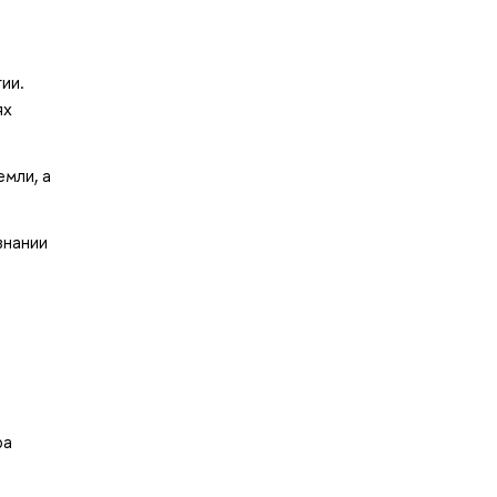
ии.
ях
мли, а
знании
ра