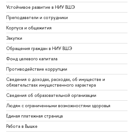
Устойчивое развитие в НИУ ВШЭ
Ол
Преподаватели и сотрудники
Пр
Корпуса и общежития
Вы
Закупки
Пр
Обращения граждан в НИУ ВШЭ
Ас
Фонд целевого капитала
До
Противодействие коррупции
Це
Сведения о доходах, расходах, об имуществе и
Би
обязательствах имущественного характера
Об
Сведения об образовательной организации
Об
Людям с ограниченными возможностями здоровья
Единая платежная страница
Работа в Вышке