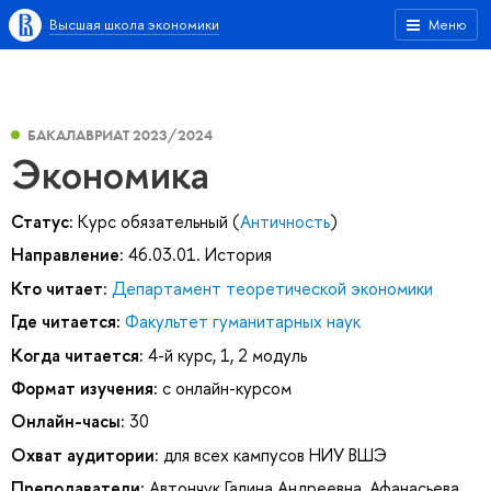
Высшая школа экономики
Меню
БАКАЛАВРИАТ 2023/2024
Экономика
Статус:
Курс обязательный (
Античность
)
Направление:
46.03.01. История
Кто читает:
Департамент теоретической экономики
Где читается:
Факультет гуманитарных наук
Когда читается:
4-й курс, 1, 2 модуль
Формат изучения:
с онлайн-курсом
Онлайн-часы:
30
Охват аудитории:
для всех кампусов НИУ ВШЭ
Преподаватели:
Автончук Галина Андреевна
,
Афанасьева