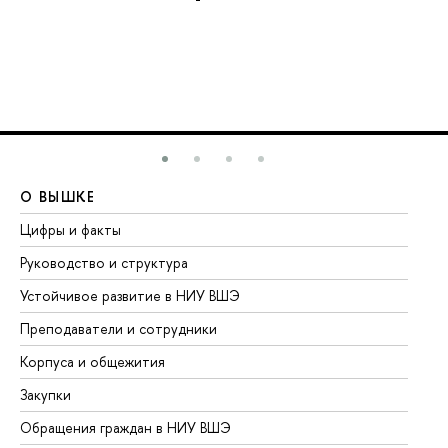
О ВЫШКЕ
О
Цифры и факты
Ли
Руководство и структура
До
Устойчивое развитие в НИУ ВШЭ
Ол
Преподаватели и сотрудники
Пр
Корпуса и общежития
Вы
Закупки
Пр
Обращения граждан в НИУ ВШЭ
Ас