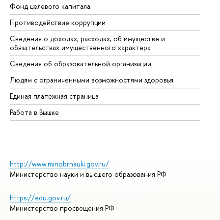
Фонд целевого капитала
До
Противодействие коррупции
Це
Сведения о доходах, расходах, об имуществе и
Би
обязательствах имущественного характера
Об
Сведения об образовательной организации
Об
Людям с ограниченными возможностями здоровья
Единая платежная страница
Работа в Вышке
http://www.minobrnauki.gov.ru/
Министерство науки и высшего образования РФ
https://edu.gov.ru/
Министерство просвещения РФ