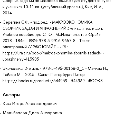
Сборник заданий по макроэкономике : для студентов вузов
и учащихся 10-11 кл. (углубленный уровень), Ким, И. А.,
2014
Серегина С.Ф. - под ред. - МАКРОЭКОНОМИКА.
СБОРНИК ЗАДАЧ И УПРАЖНЕНИЙ 3-е изд., пер. и доп.
Учебное пособие для СПО - М.:Издательство Юрайт -
2018 - 184с. - ISBN: 978-5-9916-9667-8 - Текст
электронный // ЭБС ЮРАЙТ - URL:
https://urait.ru/book/makroekonomika-sbornik-zadach-i-
uprazhneniy-413985
Экономикс. 2-е изд. - 978-5-496-00138-0_1 - Мэнкью Н.,
Тейлор М. - 2015 - Санкт-Петербург: Питер -
https://ibooks.ru/products/344939 - 344939 - iBOOKS
Авторы
Ким Игорь Александрович
Мальбахова Диса Анзоровна