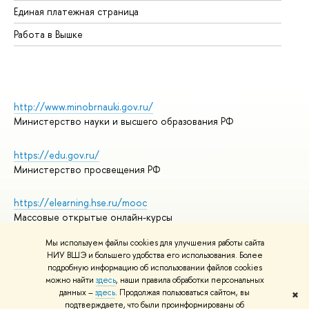
Единая платежная страница
Работа в Вышке
http://www.minobrnauki.gov.ru/
Министерство науки и высшего образования РФ
https://edu.gov.ru/
Министерство просвещения РФ
https://elearning.hse.ru/mooc
Массовые открытые онлайн-курсы
Мы используем файлы cookies для улучшения работы сайта
НИУ ВШЭ и большего удобства его использования. Более
подробную информацию об использовании файлов cookies
© НИУ ВШЭ 1993–2026
Адреса и контакты
можно найти
здесь
, наши правила обработки персональных
Условия использования материалов
данных –
здесь
. Продолжая пользоваться сайтом, вы
✖
подтверждаете, что были проинформированы об
Политика конфиденциальности