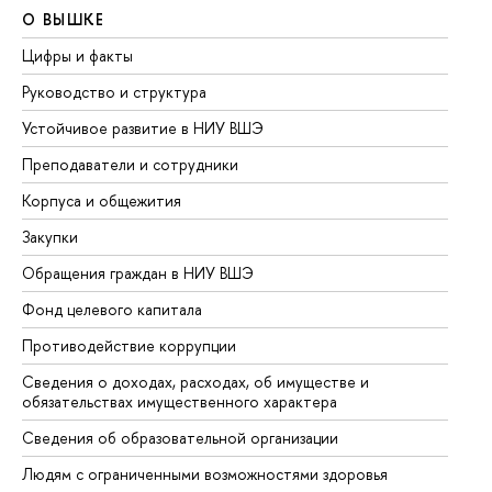
О ВЫШКЕ
О
Цифры и факты
Ли
Руководство и структура
До
Устойчивое развитие в НИУ ВШЭ
Ол
Преподаватели и сотрудники
Пр
Корпуса и общежития
Вы
Закупки
Пр
Обращения граждан в НИУ ВШЭ
Ас
Фонд целевого капитала
До
Противодействие коррупции
Це
Сведения о доходах, расходах, об имуществе и
Би
обязательствах имущественного характера
Об
Сведения об образовательной организации
Об
Людям с ограниченными возможностями здоровья