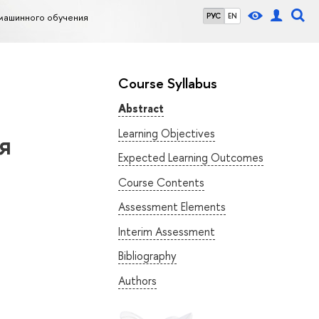
машинного обучения
РУС
EN
Course Syllabus
Abstract
Learning Objectives
я
Expected Learning Outcomes
Course Contents
Assessment Elements
Interim Assessment
Bibliography
Authors