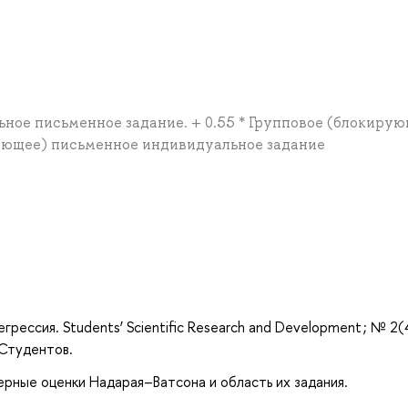
ное письменное задание. + 0.55 * Групповое (блокиру
ирующее) письменное индивидуальное задание
рессия. Students’ Scientific Research and Development ; № 2(4
 Студентов.
дерные оценки Надарая–Ватсона и область их задания.