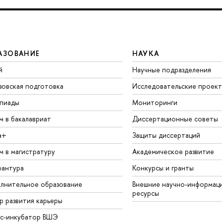
АЗОВАНИЕ
НАУКА
й
Научные подразделения
зовская подготовка
Исследовательские проек
пиады
Мониторинги
м в бакалавриат
Диссертационные советы
а+
Защиты диссертаций
м в магистратуру
Академическое развитие
рантура
Конкурсы и гранты
лнительное образование
Внешние научно-информац
ресурсы
р развития карьеры
ес-инкубатор ВШЭ