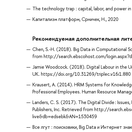
The technology trap : capital, labor, and power in
Капитализм платформ, Срничек, Н., 2020
Рекомендуемая дополнительная лит
Chen, S.-H. (2018). Big Data in Computational So
from http://search.ebscohost.com/login.asp
Jamie Woodcock. (2018). Digital Labour in the U
UK. https://doi.org/10.31269/triplec.v16i1.880
Krausert, A. (2014). HRM Systems for Knowledg
Professional Employees. Human Resource Manag
Landers, C. S. (2017). The Digital Divide : Iss
Publishers, Inc. Retrieved from http://search.e
live&db=edsebk&AN=1530459
Все лгут : поисковики, Big Data и Интернет зна