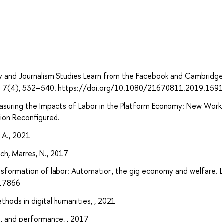
а
gy and Journalism Studies Learn from the Facebook and Cambridg
lism, 7(4), 532–540. https://doi.org/10.1080/21670811.2019.15
easuring the Impacts of Labor in the Platform Economy: New Work
ion Reconfigured.
 А., 2021
rch, Marres, N., 2017
ransformation of labor: Automation, the gig economy and welfare. 
317866
hods in digital humanities, , 2021
s, and performance, , 2017