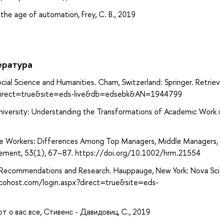
 the age of automation, Frey, C. B., 2019
ература
cial Science and Humanities. Cham, Switzerland: Springer. Retrie
x?direct=true&site=eds-live&db=edsebk&AN=1944799
niversity: Understanding the Transformations of Academic Work 
e Workers: Differences Among Top Managers, Middle Managers,
ement, 53(1), 67–87. https://doi.org/10.1002/hrm.21554
ues, Recommendations and Research. Hauppauge, New York: Nova Sc
bscohost.com/login.aspx?direct=true&site=eds-
ют о вас все, Стивенс - Давидовиц, С., 2019