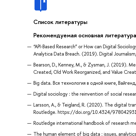
Список литературы
Рекомендуемая основная литератур
“API-Based Research” or How can Digital Sociolo
Analytica Data Breach. (2019). Digital Journa
Bearson, D., Kenney, M., & Zysman, J. (2019). M
Created, Old Work Reorganized, and Value Creat
Big data. Вся технология в одной книге, Вайгенд,
Digital sociology : the reinvention of social resea
Larsson, A., & Teigland, R. (2020). The digital t
Routledge. https://doi.org/10.4324/9780429
Routledge international handbook of research met
The human element of big data : issues, analytic