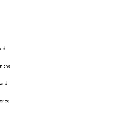
ved
in the
 and
ience