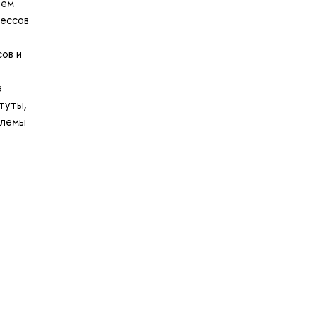
тем
цессов
ов и
а
туты,
блемы