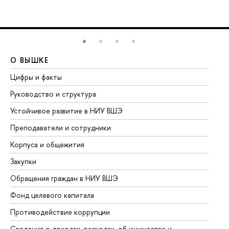
О ВЫШКЕ
О
Цифры и факты
Ли
Руководство и структура
До
Устойчивое развитие в НИУ ВШЭ
Ол
Преподаватели и сотрудники
Пр
Корпуса и общежития
Вы
Закупки
Пр
Обращения граждан в НИУ ВШЭ
Ас
Фонд целевого капитала
До
Противодействие коррупции
Це
Сведения о доходах, расходах, об имуществе и
Би