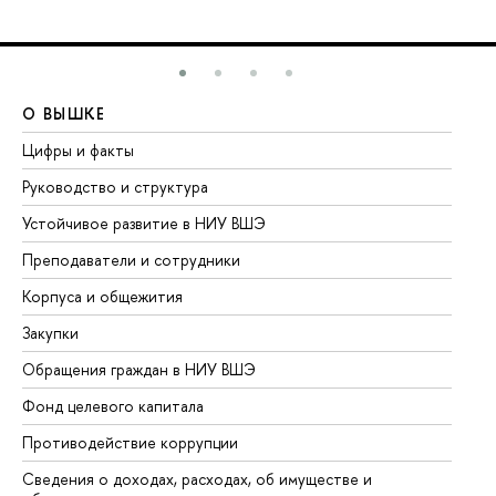
О ВЫШКЕ
О
Цифры и факты
Ли
Руководство и структура
До
Устойчивое развитие в НИУ ВШЭ
Ол
Преподаватели и сотрудники
Пр
Корпуса и общежития
Вы
Закупки
Пр
Обращения граждан в НИУ ВШЭ
Ас
Фонд целевого капитала
До
Противодействие коррупции
Це
Сведения о доходах, расходах, об имуществе и
Би