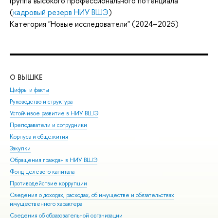
Группа высокого профессионального потенциала
(
кадровый резерв НИУ ВШЭ
)
Категория "Новые исследователи" (2024–2025)
О ВЫШКЕ
ОБ
Цифры и факты
Ли
Руководство и структура
Дов
Устойчивое развитие в НИУ ВШЭ
Ол
Преподаватели и сотрудники
При
Корпуса и общежития
Вы
Закупки
При
Обращения граждан в НИУ ВШЭ
Асп
Фонд целевого капитала
Доп
Противодействие коррупции
Цен
Сведения о доходах, расходах, об имуществе и обязательствах
Биз
имущественного характера
Обр
Сведения об образовательной организации