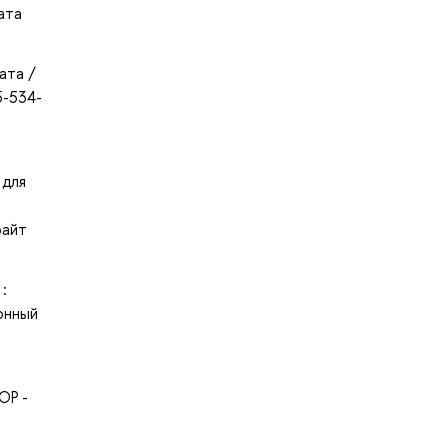
ата
ата /
5-534-
 для
райт
:
онный
ОР -