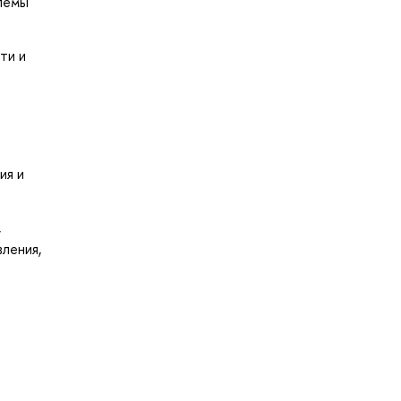
блемы
ти и
ия и
,
ления,