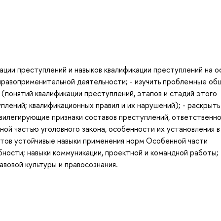
кации преступлений и навыков квалификации преступлений на о
правоприменительной деятельности; - изучить проблемные об
(понятий квалификации преступлений, этапов и стадий этого
уплений; квалификационных правил и их нарушений); - раскрыть
илегирующие признаки составов преступлений, ответственно
й частью уголовного закона, особенности их установления в
нтов устойчивые навыки применения норм Особенной части
обности; навыки коммуникации, проектной и командной работы; 
авовой культуры и правосознания.