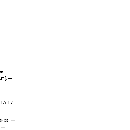
ее
йт]. —
 13-17.
анов. —
. —