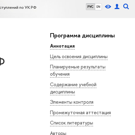
ступлений по УК РФ
РУС
EN
Программа дисциплины
Аннотация
Цель освоения дисциплины
Ф
Планируемые результаты
обучения
Содержание учебной
дисциплины
Элементы контроля
Промежуточная аттестация
Список литературы
Авторы