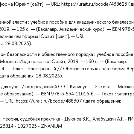
форма Юрайт [сайт]. — URL: https://urait.ru/bcode/438623 (д
енной власти : учебное пособие для академического бакалаври
2019. — 125 с. — (Бакалавр. Академический курс). — ISBN 978-
ельная платформа Юрайт [сайт]. — URL:
я: 28.08.2023).
ной безопасности и общественного порядка : учебное пособие
 Москва : Издательство Юрайт, 2019. — 160 с. — (Бакалавр.
5-4. — Текст : электронный // Образовательная платформа Ю
(дата обращения: 28.08.2023).
ля вузов / под редакцией О. С. Капинус. — 2-е изд. — Москва 
е образование). — ISBN 978-5-534-11016-6. — Текст : электр
— URL: https://urait.ru/bcode/488307 (дата обращения:
теория, судебная практика - Дуюнов В.К., Хлебушкин А.Г. - РИ
/923814 - 1027023 - ZNANIUM