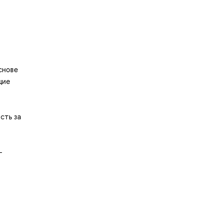
снове
щие
сть за
-