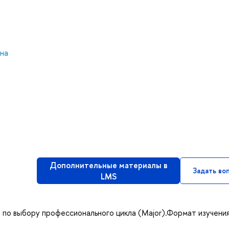
на
Дополнительные материалы в
Задать во
LMS
 по выбору профессионального цикла (Major).Формат изучени