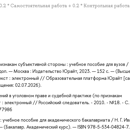
 0.2 * Самостоятельная работа + 0.2 * Контрольная работа
а
ризнакам субъективной стороны : учебное пособие для вузов /
. и доп. — Москва : Издательство Юрайт, 2023. — 152 с. — (Высш
екст : электронный // Образовательная платформа Юрайт [са
ащения: 02.07.2026).
ений в уголовном праве и судебной практике (по признакам
т : электронный // Российский следователь. - 2010. - №18. - С.
477986
: учебное пособие для академического бакалавриата / Н. Г. Ив
— (Бакалавр. Академический курс). — ISBN 978-5-534-04824-7