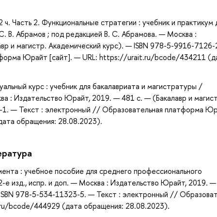
 ч. Часть 2. Функциональные стратегии : учебник и практикум 
С. В. Абрамов ; под редакцией В. С. Абрамова. — Москва :
вр и магистр. Академический курс). — ISBN 978-5-9916-7126-
форма Юрайт [сайт]. — URL: https://urait.ru/bcode/434211 (д
альный курс : учебник для бакалавриата и магистратуры /
сква : Издательство Юрайт, 2019. — 481 с. — (Бакалавр и магис
5-1. — Текст : электронный // Образовательная платформа Ю
(дата обращения: 28.08.2023).
ература
ента : учебное пособие для среднего профессионального
2-е изд., испр. и доп. — Москва : Издательство Юрайт, 2019. —
ISBN 978-5-534-11323-5. — Текст : электронный // Образова
.ru/bcode/444929 (дата обращения: 28.08.2023).