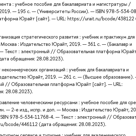
нта : учебное пособие для бакалавриата и магистратуры /
2019. — 195 с. — (Университеты России). — ISBN 978-5-534-0
атформа Юрайт [сайт]. — URL: https://urait.ru/bcode/438122
низация стратегического развития : учебник и практикум для
 Москва : Издательство Юрайт, 2019. — 361 с. — (Бакалавр и
. — Текст : электронный // Образовательная платформа Юрай
(дата обращения: 28.08.2023).
некоммерческих организаций : учебник для бакалавриата и
Издательство Юрайт, 2019. — 261 с. — (Высшее образование).
ый // Образовательная платформа Юрайт [сайт]. — URL:
я: 28.08.2023).
равление человеческими ресурсами : учебное пособие для ср
. — 2-е изд., испр. и доп. — Москва : Издательство Юрайт, 2
ISBN 978-5-534-11768-4. — Текст : электронный // Образова
.ru/bcode/446112 (дата обращения: 28.08.2023).
турном сервисе и туризме : учебник для академического