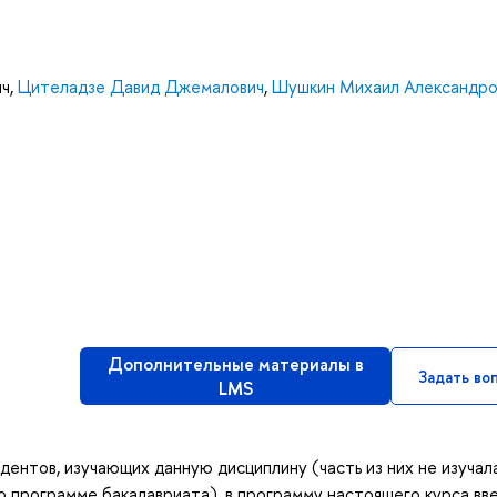
ич
,
Цителадзе Давид Джемалович
,
Шушкин Михаил Александро
Дополнительные материалы в
Задать во
LMS
ентов, изучающих данную дисциплину (часть из них не изучал
 программе бакалавриата), в программу настоящего курса вв