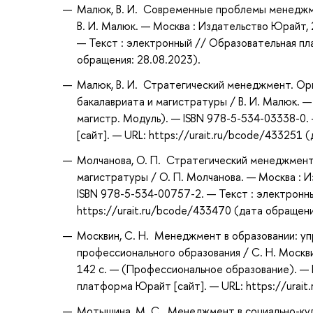
Малюк, В. И. Современные проблемы менеджме
В. И. Малюк. — Москва : Издательство Юрайт, 
— Текст : электронный // Образовательная пл
обращения: 28.08.2023).
Малюк, В. И. Стратегический менеджмент. Орга
бакалавриата и магистратуры / В. И. Малюк. —
магистр. Модуль). — ISBN 978-5-534-03338-0
[сайт]. — URL: https://urait.ru/bcode/433251 
Молчанова, О. П. Стратегический менеджмент 
магистратуры / О. П. Молчанова. — Москва : 
ISBN 978-5-534-00757-2. — Текст : электронн
https://urait.ru/bcode/433470 (дата обращени
Москвин, С. Н. Менеджмент в образовании: уп
профессионального образования / С. Н. Москвин
142 с. — (Профессиональное образование). — 
платформа Юрайт [сайт]. — URL: https://urait
Мотышина, М. С. Менеджмент в социально-куль