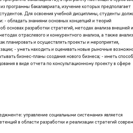
 из программы бакалавриата, изучение которых предполагает
студентов. Для освоения учебной дисциплины, студенты дол
: - обладать знаниями основных концепций и теорий
 об основах разработки стратегий, методах анализа внешней 
методах отраслевого и конкурентного анализа, а также анали
 как планировать и осуществлять проекты и мероприятия,
зации; - уметь находить и оценивать новые рыночные возможн
тывать бизнес-планы создания нового бизнеса; - иметь спосо
ования в виде отчета по консультационному проекту в сфере
еджменте: управление социальными системами» является
тенций в области разработки и реализации стратегий совре