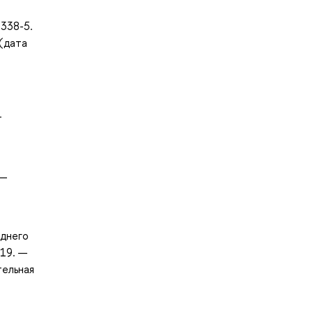
8338-5.
 (дата
т
 —
еднего
019. —
тельная