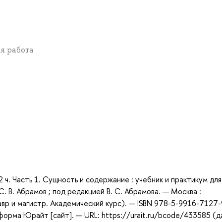
ая работа
а
 ч. Часть 1. Сущность и содержание : учебник и практикум для
С. В. Абрамов ; под редакцией В. С. Абрамова. — Москва :
вр и магистр. Академический курс). — ISBN 978-5-9916-7127-
форма Юрайт [сайт]. — URL: https://urait.ru/bcode/433585 (д