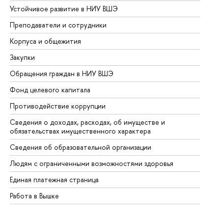
Устойчивое развитие в НИУ ВШЭ
Ол
Преподаватели и сотрудники
Пр
Корпуса и общежития
Вы
Закупки
Пр
Обращения граждан в НИУ ВШЭ
Ас
Фонд целевого капитала
До
Противодействие коррупции
Це
Сведения о доходах, расходах, об имуществе и
Би
обязательствах имущественного характера
Об
Сведения об образовательной организации
Об
Людям с ограниченными возможностями здоровья
Единая платежная страница
Работа в Вышке