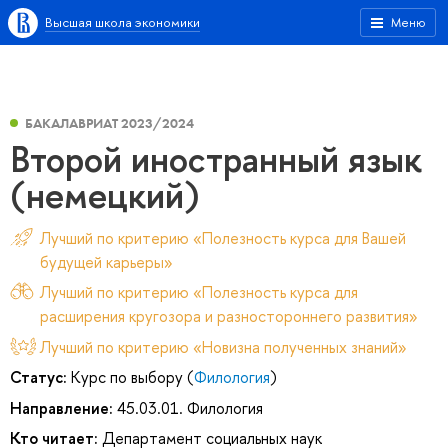
Высшая школа экономики
Меню
БАКАЛАВРИАТ 2023/2024
Второй иностранный язык
(немецкий)
Лучший по критерию «Полезность курса для Вашей
будущей карьеры»
Лучший по критерию «Полезность курса для
расширения кругозора и разностороннего развития»
Лучший по критерию «Новизна полученных знаний»
Статус:
Курс по выбору (
Филология
)
Направление:
45.03.01. Филология
Кто читает:
Департамент социальных наук