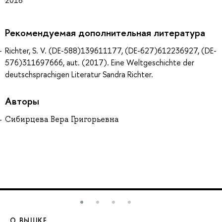
Рекомендуемая дополнительная литература
Richter, S. V. (DE-588)139611177, (DE-627)612236927, (DE-
576)311697666, aut. (2017). Eine Weltgeschichte der
deutschsprachigen Literatur Sandra Richter.
Авторы
Сибирцева Вера Григорьевна
О ВЫШКЕ
О