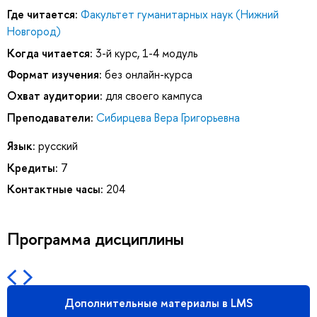
Где читается:
Факультет гуманитарных наук (Нижний
Новгород)
Когда читается:
3-й курс, 1-4 модуль
Формат изучения:
без онлайн-курса
Охват аудитории:
для своего кампуса
Преподаватели:
Сибирцева Вера Григорьевна
Язык:
русский
Кредиты:
7
Контактные часы:
204
Программа дисциплины
Дополнительные материалы в LMS