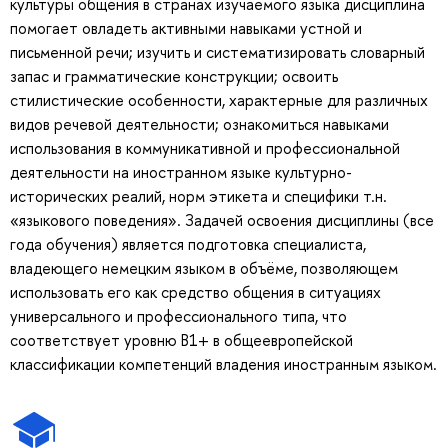
культуры общения в странах изучаемого языка дисциплина
помогает овладеть активными навыками устной и
письменной речи; изучить и систематизировать словарный
запас и грамматические конструкции; освоить
стилистические особенности, характерные для различных
видов речевой деятельности; ознакомиться навыками
использования в коммуникативной и профессиональной
деятельности на иностранном языке культурно-
исторических реалий, норм этикета и специфики т.н.
«языкового поведения». Задачей освоения дисциплины (все
года обучения) является подготовка специалиста,
владеющего немецким языком в объёме, позволяющем
использовать его как средство общения в ситуациях
универсального и профессионального типа, что
соответствует уровню В1+ в общеевропейской
классификации компетенций владения иностранным языком.