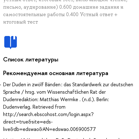
письмо, аудирование) 0.600 домашние задания и
самостоятельные работы 0.400 Устный ответ +
итоговый тест
Список литературы
Рекомендуемая основная литература
Der Duden in zwölf Bänden : das Standardwerk zur deutschen
Sprache / hrsg. vom Wissenschaftlichen Rat der
Dudenredaktion: Matthias Wermke . (n.d.). Berlin:
Dudenverlag. Retrieved from
http://search.ebscohost.com/login.aspx?
direct=true&site=eds-
live&db=edswao&AN=edswao.006900577