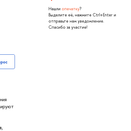
Нашли
опечатку
?
Выделите её, нажмите Ctrl+Enter и
отправьте нам уведомление.
Спасибо за участие!
прос
ния
мируют
в,