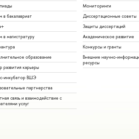
пиады
Мониторинги
м в бакалавриат
Диссертационные советы
а+
Защиты диссертаций
м в магистратуру
Академическое развитие
рантура
Конкурсы и гранты
лнительное образование
Внешние научно-информац
ресурсы
р развития карьеры
ес-инкубатор ВШЭ
зовательные партнерства
ная связь и взаимодействие с
чателями услуг