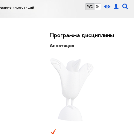
ование инвестиций
РУС
EN
Программа дисциплины
Аннотация