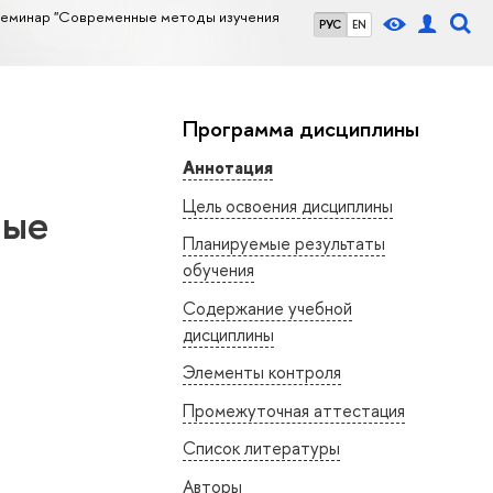
семинар "Современные методы изучения
РУС
EN
Программа дисциплины
Аннотация
Цель освоения дисциплины
ные
Планируемые результаты
обучения
Содержание учебной
дисциплины
Элементы контроля
Промежуточная аттестация
Список литературы
Авторы