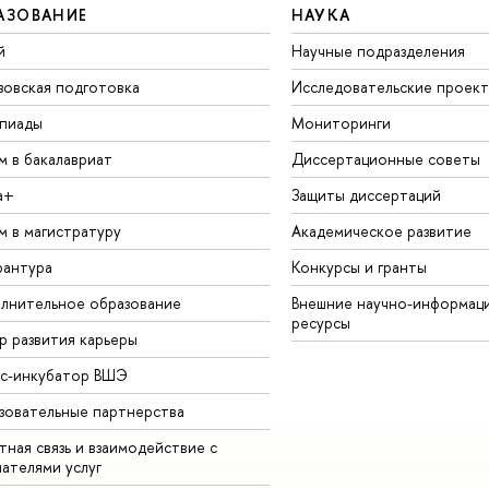
АЗОВАНИЕ
НАУКА
й
Научные подразделения
зовская подготовка
Исследовательские проек
пиады
Мониторинги
м в бакалавриат
Диссертационные советы
а+
Защиты диссертаций
м в магистратуру
Академическое развитие
рантура
Конкурсы и гранты
лнительное образование
Внешние научно-информац
ресурсы
р развития карьеры
ес-инкубатор ВШЭ
зовательные партнерства
ная связь и взаимодействие с
чателями услуг