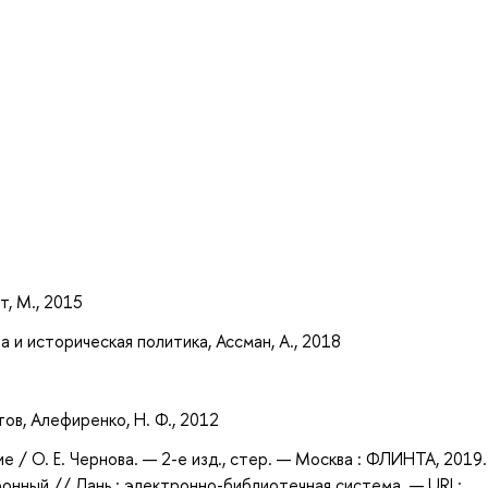
а
т, М., 2015
 и историческая политика, Ассман, А., 2018
тов, Алефиренко, Н. Ф., 2012
ие / О. Е. Чернова. — 2-е изд., стер. — Москва : ФЛИНТА, 2019
ронный // Лань : электронно-библиотечная система. — URL: