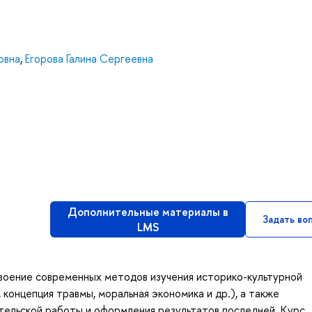
овна
,
Егорова Галина Сергеевна
Дополнительные материалы в
Задать во
LMS
своение современных методов изучения историко-культурной
 концепция травмы, моральная экономика и др.), а также
тельской работы и оформления результатов последней. Курс