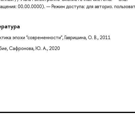
щения: 00.00.0000). — Режим доступа: для авториз. пользова
ература
тика эпохи "современности", Гавришина, О. В., 2011
бие, Сафронова, Ю. А., 2020