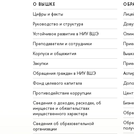
О ВЫШКЕ
ОБР
Цифры и факты
Лице
Руководство и структура
Дову
Устойчивое развитие в НИУ ВШЭ
Олим
Преподаватели и сотрудники
Прие
Корпуса и общежития
Вышк
Закупки
Прие
Обращения граждан в НИУ ВШЭ
Аспи
Фонд целевого капитала
Допо
Противодействие коррупции
Цент
Сведения о доходах, расходах, об
Бизн
имуществе и обязательствах
Обра
имущественного характера
Обрат
Сведения об образовательной
полу
организации