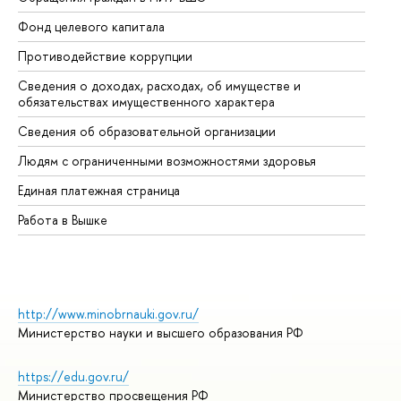
Фонд целевого капитала
До
Противодействие коррупции
Це
Сведения о доходах, расходах, об имуществе и
Би
обязательствах имущественного характера
Об
Сведения об образовательной организации
Об
Людям с ограниченными возможностями здоровья
Единая платежная страница
Работа в Вышке
http://www.minobrnauki.gov.ru/
Министерство науки и высшего образования РФ
https://edu.gov.ru/
Министерство просвещения РФ