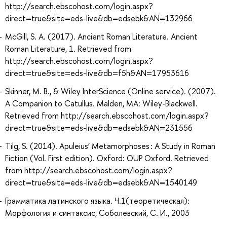
http://search.ebscohost.com/login.aspx?
direct=true&site=eds-live&db=edsebk&AN=132966
McGill, S. A. (2017). Ancient Roman Literature. Ancient
Roman Literature, 1. Retrieved from
http://search.ebscohost.com/login.aspx?
direct=true&site=eds-live&db=f5h&AN=17953616
Skinner, M. B., & Wiley InterScience (Online service). (2007).
A Companion to Catullus. Malden, MA: Wiley-Blackwell.
Retrieved from http://search.ebscohost.com/login.aspx?
direct=true&site=eds-live&db=edsebk&AN=231556
Tilg, S. (2014). Apuleius’ Metamorphoses : A Study in Roman
Fiction (Vol. First edition). Oxford: OUP Oxford. Retrieved
from http://search.ebscohost.com/login.aspx?
direct=true&site=eds-live&db=edsebk&AN=1540149
Грамматика латинского языка. Ч.1(теоретическая):
Морфология и синтаксис, Соболевский, С. И., 2003