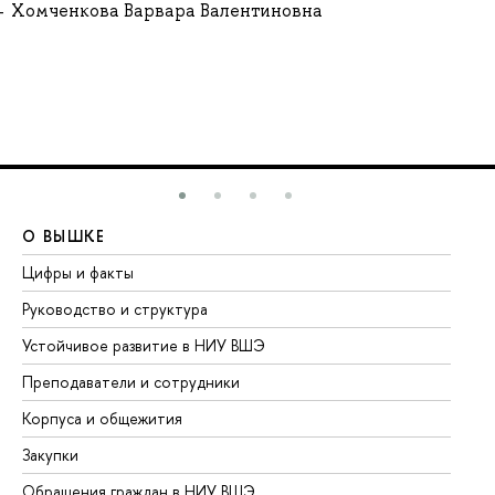
Хомченкова Варвара Валентиновна
О ВЫШКЕ
О
Цифры и факты
Ли
Руководство и структура
До
Устойчивое развитие в НИУ ВШЭ
Ол
Преподаватели и сотрудники
Пр
Корпуса и общежития
Вы
Закупки
Пр
Обращения граждан в НИУ ВШЭ
Ас