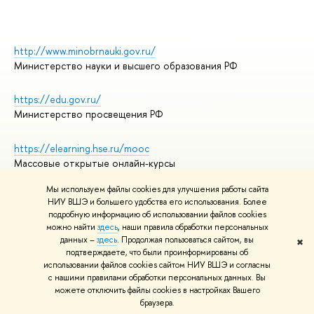
http://www.minobrnauki.gov.ru/
Министерство науки и высшего образования РФ
https://edu.gov.ru/
Министерство просвещения РФ
https://elearning.hse.ru/mooc
Массовые открытые онлайн-курсы
Мы используем файлы cookies для улучшения работы сайта
НИУ ВШЭ и большего удобства его использования. Более
подробную информацию об использовании файлов cookies
© НИУ ВШЭ 1993–2026
Адреса и контакты
можно найти
здесь
, наши правила обработки персональных
Условия использования материалов
данных –
здесь
. Продолжая пользоваться сайтом, вы
✖
подтверждаете, что были проинформированы об
Политика конфиденциальности
использовании файлов cookies сайтом НИУ ВШЭ и согласны
Правила применения рекомендательных технологий в НИУ ВШЭ
с нашими правилами обработки персональных данных. Вы
Карта сайта
можете отключить файлы cookies в настройках Вашего
браузера.
Редактору