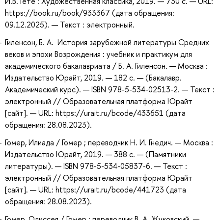
И.В. Гете : Художественная классика, 2019. — 730 с. — URL:
https://book.ru/book/933367 (дата обращения:
09.12.2025). — Текст : электронный.
Гиленсон, Б. А. История зарубежной литературы Средних
веков и эпохи Возрождения : учебник и практикум для
академического бакалавриата / Б. А. Гиленсон. — Москва :
Издательство Юрайт, 2019. — 182 с. — (Бакалавр.
Академический курс). — ISBN 978-5-534-02513-2. — Текст :
электронный // Образовательная платформа Юрайт
[сайт]. — URL: https://urait.ru/bcode/433651 (дата
обращения: 28.08.2023).
Гомер, Илиада / Гомер ; переводчик Н. И. Гнедич. — Москва :
Издательство Юрайт, 2019. — 388 с. — (Памятники
литературы). — ISBN 978-5-534-05837-6. — Текст :
электронный // Образовательная платформа Юрайт
[сайт]. — URL: https://urait.ru/bcode/441723 (дата
обращения: 28.08.2023).
Гомер, Одиссея / Гомер ; переводчик В. А. Жуковский. —