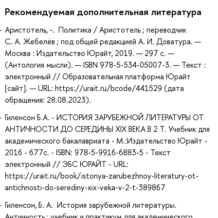
Рекомендуемая дополнительная литература
Аристотель, -. Политика / Аристотель ; переводчик
С. А. Жебелёв ; под общей редакцией А. И. Доватура. —
Москва : Издательство Юрайт, 2019. — 297 с. —
(Антология мысли). — ISBN 978-5-534-05007-3. — Текст :
электронный // Образовательная платформа Юрайт
[сайт]. — URL: https://urait.ru/bcode/441529 (дата
обращения: 28.08.2023).
Гиленсон Б.А. - ИСТОРИЯ ЗАРУБЕЖНОЙ ЛИТЕРАТУРЫ ОТ
АНТИЧНОСТИ ДО СЕРЕДИНЫ XIX ВЕКА В 2 Т. Учебник для
академического бакалавриата - М.:Издательство Юрайт -
2016 - 677с. - ISBN: 978-5-9916-6883-5 - Текст
электронный // ЭБС ЮРАЙТ - URL:
https://urait.ru/book/istoriya-zarubezhnoy-literatury-ot-
antichnosti-do-serediny-xix-veka-v-2-t-389867
Гиленсон, Б. А. История зарубежной литературы.
Античность : учебник и практикум для академического