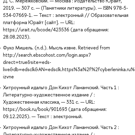
Д. С. Мережковский. — Москва : Издательство Юрайт,
2019. — 307 с. — (Памятники литературы). — ISBN 978-5-
534-07669-1. — Текст : электронный // Образовательная
платформа Юрайт [сайт]. — URL:
https://urait.ru/bcode/423536 (дата обращения:
28.08.2023).
Фуко Мишель. (n.d.). Мысль извне. Retrieved from
http://search.ebscohost.com/login.aspx?
direct=true&site=eds-
live&db=edsclk&AN=edsclk.https%3a%2f%2fcyberleninka.ru%
izvne
Хитроумный идальго Дон Кихот Ламанчский. Часть 1 :
Литературно-художественное издание / :
Художественная классика, — 331 с. — URL:
https://book.ru/book/901693 (дата обращения:
09.12.2025). — Текст : электронный.
Хитроумный идальго Дон Кихот Ламанчский. Часть 2 :
Литературно-художественное издание / :