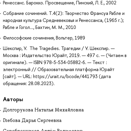
Ренессанс. Барокко. Просвещение, Пинский, Л. Е., 2002
Собрание сочинений. Т.4(2): Творчество Франсуа Рабле и
народная культура Средневековья и Ренессанса, (1965 г.);
Рабле и Гогол..., Бахтин, М. М., 2010
Философские сочинения, Вольтер, 1989
Шекспир, У. The Tragedies. Трагедии / У. Шекспир. —
Москва : Издательство Юрайт, 2019. — 497 с. — (Читаем в
оригинале). — ISBN 978-5-534-05882-6. — Текст :
электронный // Образовательная платформа Юрайт
[сайт]. — URL: https://urait.ru/bcode/441793 (дата
обращения: 28.08.2023).
Авторы
Долгорукова Наталья Михайловна
Глебова Дарья Сергеевна
Серебренников Артём Вадимович