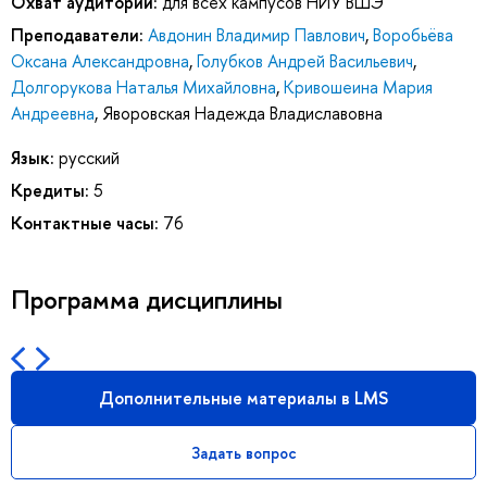
Охват аудитории:
для всех кампусов НИУ ВШЭ
Преподаватели:
Авдонин Владимир Павлович
,
Воробьёва
Оксана Александровна
,
Голубков Андрей Васильевич
,
Долгорукова Наталья Михайловна
,
Кривошеина Мария
Андреевна
,
Яворовская Надежда Владиславовна
Язык:
русский
Кредиты:
5
Контактные часы:
76
Программа дисциплины
Дополнительные материалы в LMS
Задать вопрос