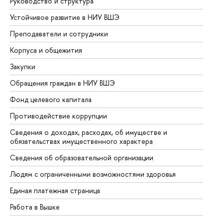
Руководство и структура
До
Устойчивое развитие в НИУ ВШЭ
Ол
Преподаватели и сотрудники
Пр
Корпуса и общежития
Вы
Закупки
Пр
Обращения граждан в НИУ ВШЭ
Ас
Фонд целевого капитала
До
Противодействие коррупции
Це
Сведения о доходах, расходах, об имуществе и
Би
обязательствах имущественного характера
Об
Сведения об образовательной организации
Об
Людям с ограниченными возможностями здоровья
Единая платежная страница
Работа в Вышке