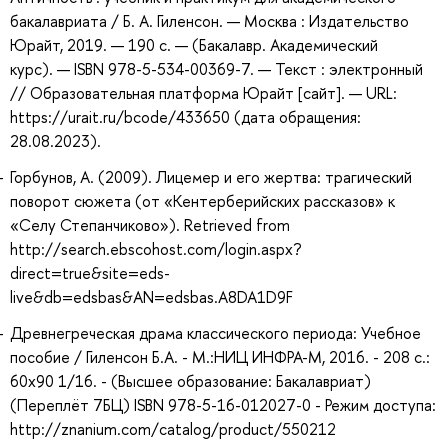
бакалавриата / Б. А. Гиленсон. — Москва : Издательство
Юрайт, 2019. — 190 с. — (Бакалавр. Академический
курс). — ISBN 978-5-534-00369-7. — Текст : электронный
// Образовательная платформа Юрайт [сайт]. — URL:
https://urait.ru/bcode/433650 (дата обращения:
28.08.2023).
Горбунов, А. (2009). Лицемер и его жертва: трагический
поворот сюжета (от «Кентерберийских рассказов» к
«Селу Степанчиково»). Retrieved from
http://search.ebscohost.com/login.aspx?
direct=true&site=eds-
live&db=edsbas&AN=edsbas.A8DA1D9F
Древнегреческая драма классического периода: Учебное
пособие / Гиленсон Б.А. - М.:НИЦ ИНФРА-М, 2016. - 208 с.:
60x90 1/16. - (Высшее образование: Бакалавриат)
(Переплёт 7БЦ) ISBN 978-5-16-012027-0 - Режим доступа:
http://znanium.com/catalog/product/550212