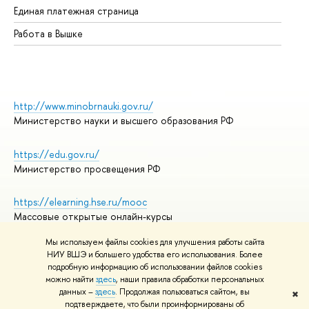
Единая платежная страница
Работа в Вышке
http://www.minobrnauki.gov.ru/
Министерство науки и высшего образования РФ
https://edu.gov.ru/
Министерство просвещения РФ
https://elearning.hse.ru/mooc
Массовые открытые онлайн-курсы
Мы используем файлы cookies для улучшения работы сайта
НИУ ВШЭ и большего удобства его использования. Более
подробную информацию об использовании файлов cookies
© НИУ ВШЭ 1993–2026
Адреса и контакты
можно найти
здесь
, наши правила обработки персональных
Условия использования материалов
данных –
здесь
. Продолжая пользоваться сайтом, вы
✖
подтверждаете, что были проинформированы об
Политика конфиденциальности