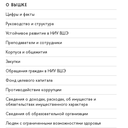
О ВЫШКЕ
О
Цифры и факты
Ли
Руководство и структура
До
Устойчивое развитие в НИУ ВШЭ
Ол
Преподаватели и сотрудники
Пр
Корпуса и общежития
Вы
Закупки
Пр
Обращения граждан в НИУ ВШЭ
Ас
Фонд целевого капитала
До
Противодействие коррупции
Це
Сведения о доходах, расходах, об имуществе и
Би
обязательствах имущественного характера
Об
Сведения об образовательной организации
Об
Людям с ограниченными возможностями здоровья