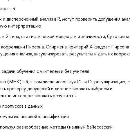
ков в R
и дисперсионный анализ в R, могут проверить допущения анал
ктную интерпретацию
 и 2 типа, статистической мощности и значимости, бутстрепа
 корреляции Пирсона, Спирмена, критерий Х-квадрат Пирсона
ущения анализа, визуализировать результаты и дать их корре
задачи обучения с учителем и без учителя
 (МНК) в R, в том числе используя L1- и L2-регуляризацию, 
лать проверку допущений и диагностировать выбросы и
ректно интерпретировать результаты
 пропусков в данных
и мультиклассовой классификации
спользуя разнообразные методы (наивный байесовский