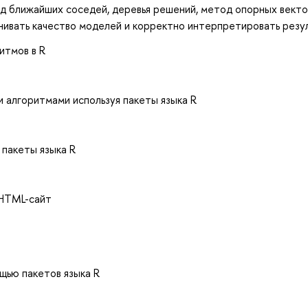
од ближайших соседей, деревья решений, метод опорных векто
нивать качество моделей и корректно интерпретировать резу
итмов в R
 алгоритмами используя пакеты языка R
 пакеты языка R
 HTML-сайт
щью пакетов языка R