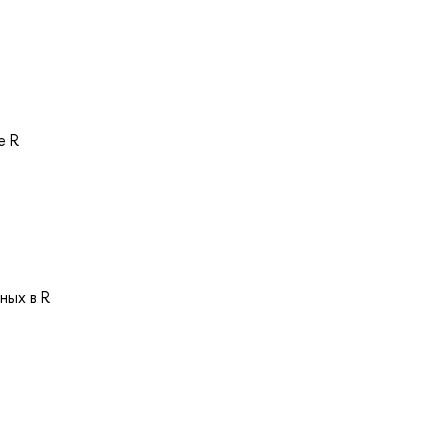
е R
ных в R