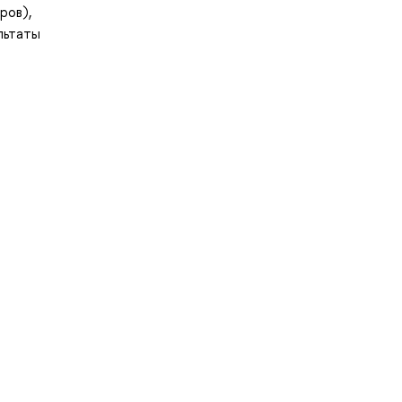
ров),
льтаты