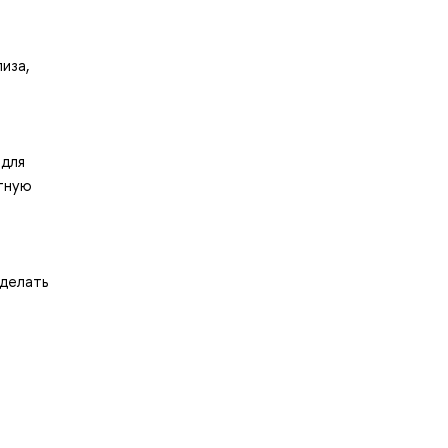
иза,
 для
ктную
сделать