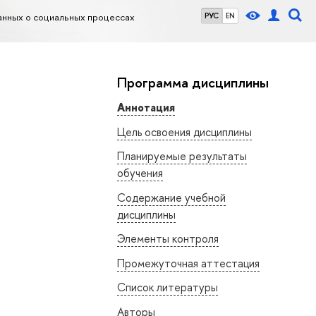
данных о социальных процессах
РУС
EN
Программа дисциплины
Аннотация
Цель освоения дисциплины
х
Планируемые результаты
обучения
Содержание учебной
дисциплины
Элементы контроля
Промежуточная аттестация
Список литературы
Авторы