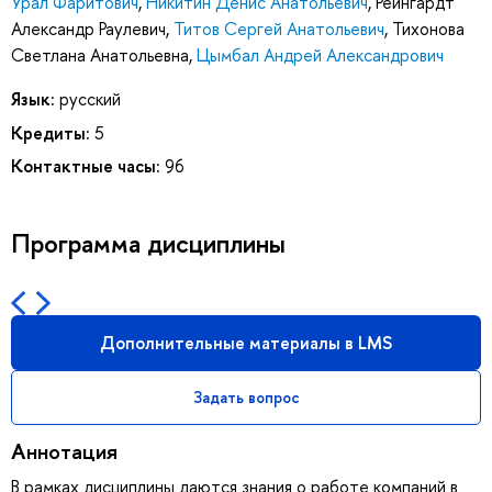
Урал Фаритович
,
Никитин Денис Анатольевич
,
Рейнгардт
Александр Раулевич
,
Титов Сергей Анатольевич
,
Тихонова
Светлана Анатольевна
,
Цымбал Андрей Александрович
Язык:
русский
Кредиты:
5
Контактные часы:
96
Программа дисциплины
Дополнительные материалы в LMS
Задать вопрос
Аннотация
В рамках дисциплины даются знания о работе компаний в