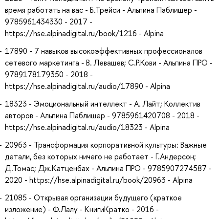
время работать на вас - Б.Трейси - Альпина Паблишер -
9785961434330 - 2017 -
https://hse.alpinadigital.ru/book/1216 - Alpina
17890 - 7 навыков высокоэффективных профессионалов
сетевого маркетинга - В. Левашев; С.Р.Кови - Альпина ПРО -
9789178179350 - 2018 -
https://hse.alpinadigital.ru/audio/17890 - Alpina
18323 - Эмоциональный интеллект - А. Лайт; Коллектив
авторов - Альпина Паблишер - 9785961420708 - 2018 -
https://hse.alpinadigital.ru/audio/18323 - Alpina
20963 - Трансформация корпоративной культуры: Важные
детали, без которых ничего не работает - Г.Андерсон;
Д.Томас; Дж.Катценбах - Альпина ПРО - 9785907274587 -
2020 - https://hse.alpinadigital.ru/book/20963 - Alpina
21085 - Открывая организации будущего (краткое
изложение) - Ф.Лалу - КнигиКратко - 2016 -