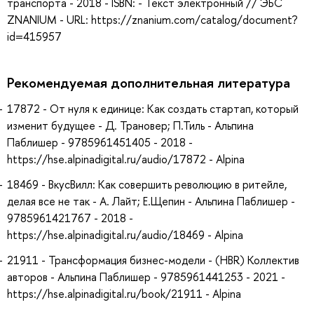
транспорта - 2018 - ISBN: - Текст электронный // ЭБС
ZNANIUM - URL: https://znanium.com/catalog/document?
id=415957
Рекомендуемая дополнительная литература
17872 - От нуля к единице: Как создать стартап, который
изменит будущее - Д. Трановер; П.Тиль - Альпина
Паблишер - 9785961451405 - 2018 -
https://hse.alpinadigital.ru/audio/17872 - Alpina
18469 - ВкусВилл: Как совершить революцию в ритейле,
делая все не так - А. Лайт; Е.Щепин - Альпина Паблишер -
9785961421767 - 2018 -
https://hse.alpinadigital.ru/audio/18469 - Alpina
21911 - Трансформация бизнес-модели - (HBR) Коллектив
авторов - Альпина Паблишер - 9785961441253 - 2021 -
https://hse.alpinadigital.ru/book/21911 - Alpina