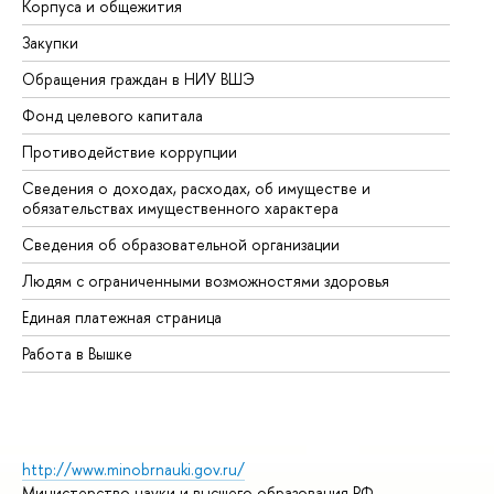
Корпуса и общежития
Вы
Закупки
Пр
Обращения граждан в НИУ ВШЭ
Ас
Фонд целевого капитала
До
Противодействие коррупции
Це
Сведения о доходах, расходах, об имуществе и
Би
обязательствах имущественного характера
Об
Сведения об образовательной организации
Об
Людям с ограниченными возможностями здоровья
Единая платежная страница
Работа в Вышке
http://www.minobrnauki.gov.ru/
Министерство науки и высшего образования РФ