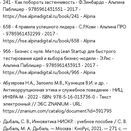
241 - Как побороть застенчивость - Ф.Зимбардо - Альпина
Паблишер - 9785961431551 - 2017 -
https://hse.alpinadigital.ru/book/241 - Alpina
658 - 4 правила успешного лидера - С.Р.Кови - Альпина ПРО
- 9785961432299 - 2017 -
https://hse.alpinadigital.ru/book/658 - Alpina
966 - Бизнес с нуля. Метод Lean Startup для быстрого
тестирования идей и выбора бизнес-модели - Э.Рис -
Альпина Паблишер - 9785961433913 - 2017 -
https://hse.alpinadigital.ru/book/966 - Alpina
Абузярова Н.А., Залоило М.В., Кузнецов В.И. и др. -
Антикоррупционная этика и служебное поведение - НИЦ
ИНФРА-М - 2022 - ISBN: 978-5-16-013736-0 - Текст
электронный // ЭБС ZNANIUM - URL:
https://znanium.com/catalog/document?id=391795
Дыбаль, С. В., Инноватика НИОКР. : учебное пособие / С. В.
Дыбаль, М. А. Дыбаль. — Москва : КноРус, 2021. — 271 с. —