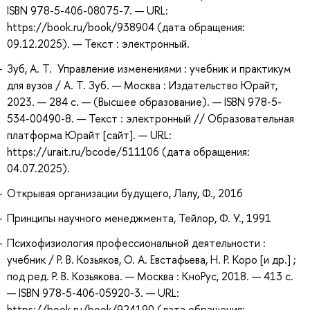
ISBN 978-5-406-08075-7. — URL:
https://book.ru/book/938904 (дата обращения:
09.12.2025). — Текст : электронный.
Зуб, А. Т. Управление изменениями : учебник и практикум
для вузов / А. Т. Зуб. — Москва : Издательство Юрайт,
2023. — 284 с. — (Высшее образование). — ISBN 978-5-
534-00490-8. — Текст : электронный // Образовательная
платформа Юрайт [сайт]. — URL:
https://urait.ru/bcode/511106 (дата обращения:
04.07.2025).
Открывая организации будущего, Лалу, Ф., 2016
Принципы научного менеджмента, Тейлор, Ф. У., 1991
Психофизиология профессиональной деятельности :
учебник / Р. В. Козьяков, О. А. Евстафьева, Н. Р. Коро [и др.] ;
под ред. Р. В. Козьякова. — Москва : КноРус, 2018. — 413 с.
— ISBN 978-5-406-05920-3. — URL:
https://book.ru/book/924190 (дата обращения: