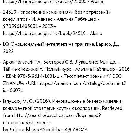
https://hse.alpinadigital.ru/audio/21085 - Alpina
24519 - Управление изменениями без потрясений и
конфликтов - И. Адизес - Альпина Паблишер -
9785961483031 - 2023 -
https://hse.alpinadigital.ru/book/24519 - Alpina
EQ. Эмоциональный интеллект на практике, Барисо, Д.,
2022
Архангельский Г.А., Бехтерев С.В., Лукашенко М. и др. -
Тайм-менеджмент. Полный курс - Альпина Паблишер - 2016
- ISBN: 978-5-9614-1881-1 - Текст электронный // ЭБС
ZNANIUM - URL: https://znanium.com/catalog/document?
id=66071
Галуцких, М. С. (2016). Инновационные бизнес-модели в
конкурентной стратегии крупных корпораций. Retrieved
from http://search.ebscohost.com/login.aspx?
direct=true&site=eds-
live&db=edsbas&AN=edsbas.490A8C3A