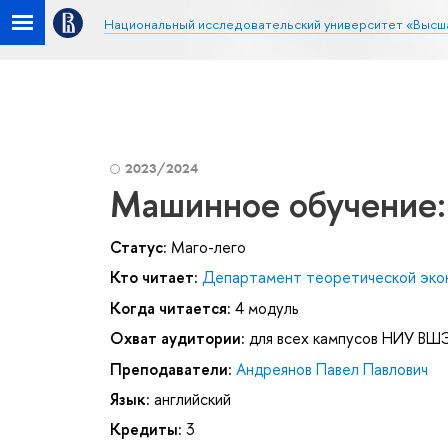
Национальный исследовательский университет «Высш
2023/2024
Машинное обучение:
Статус:
Маго-лего
Кто читает:
Департамент теоретической эко
Когда читается:
4 модуль
Охват аудитории:
для всех кампусов НИУ ВШ
Преподаватели:
Андреянов Павел Павлович
Язык:
английский
Кредиты:
3