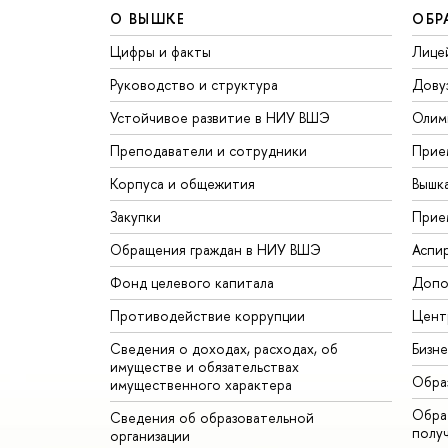
О ВЫШКЕ
ОБР
Цифры и факты
Лице
Руководство и структура
Дову
Устойчивое развитие в НИУ ВШЭ
Олим
Преподаватели и сотрудники
Прие
Корпуса и общежития
Вышк
Закупки
Прие
Обращения граждан в НИУ ВШЭ
Аспи
Фонд целевого капитала
Допо
Противодействие коррупции
Цент
Сведения о доходах, расходах, об
Бизн
имуществе и обязательствах
Обра
имущественного характера
Обрат
Сведения об образовательной
полу
организации