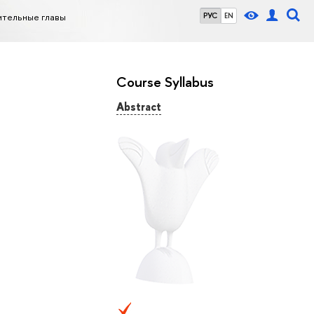
ительные главы
РУС
EN
Course Syllabus
Abstract