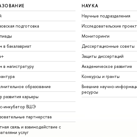
АЗОВАНИЕ
НАУКА
й
Научные подразделения
зовская подготовка
Исследовательские проек
пиады
Мониторинги
м в бакалавриат
Диссертационные советы
а+
Защиты диссертаций
м в магистратуру
Академическое развитие
рантура
Конкурсы и гранты
лнительное образование
Внешние научно-информац
ресурсы
р развития карьеры
ес-инкубатор ВШЭ
зовательные партнерства
ная связь и взаимодействие с
чателями услуг