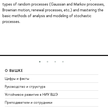
types of random processes (Gaussian and Markov processes,
Brownian motion, renewal processes, etc.) and mastering the
basic methods of analysis and modeling of stochastic
processes.
О ВЫШКЕ
О
Цифры и факты
Ли
Руководство и структура
До
Устойчивое развитие в НИУ ВШЭ
Ол
Преподаватели и сотрудники
Пр