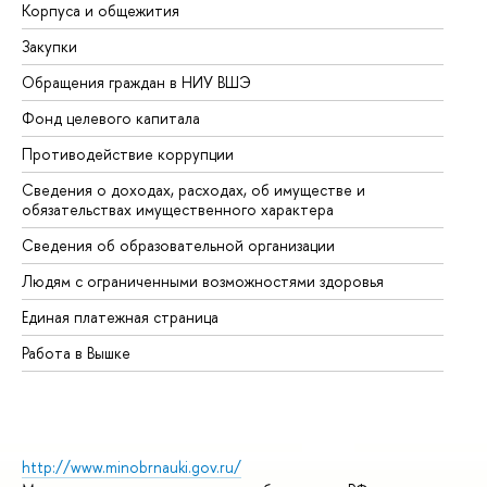
Корпуса и общежития
Вы
Закупки
Пр
Обращения граждан в НИУ ВШЭ
Ас
Фонд целевого капитала
До
Противодействие коррупции
Це
Сведения о доходах, расходах, об имуществе и
Би
обязательствах имущественного характера
Об
Сведения об образовательной организации
Об
Людям с ограниченными возможностями здоровья
Единая платежная страница
Работа в Вышке
http://www.minobrnauki.gov.ru/