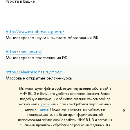
Работа в Вышке
http://www.minobrnauki.gov.ru/
Министерство науки и высшего образования РФ
https://edu.gov.ru/
Министерство просвещения РФ
https://elearning.hse.ru/mooc
Массовые открытые онлайн-курсы
Мы используем файлы cookies для улучшения работы сайта
НИУ ВШЭ и большего удобства его использования. Более
подробную информацию об использовании файлов cookies
© НИУ ВШЭ 1993–2026
Адреса и контакты
можно найти
здесь
, наши правила обработки персональных
Условия использования материалов
данных –
здесь
. Продолжая пользоваться сайтом, вы
✖
подтверждаете, что были проинформированы об
Политика конфиденциальности
использовании файлов cookies сайтом НИУ ВШЭ и согласны
Правила применения рекомендательных технологий в НИУ ВШЭ
с нашими правилами обработки персональных данных. Вы
Карта сайта