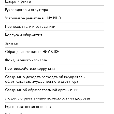
Цифры и факты
Ли
Руководство и структура
До
Устойчивое развитие в НИУ ВШЭ
Ол
Преподаватели и сотрудники
Пр
Корпуса и общежития
Вы
Закупки
Пр
Обращения граждан в НИУ ВШЭ
Ас
Фонд целевого капитала
До
Противодействие коррупции
Це
Сведения о доходах, расходах, об имуществе и
Би
обязательствах имущественного характера
Об
Сведения об образовательной организации
Об
Людям с ограниченными возможностями здоровья
Единая платежная страница