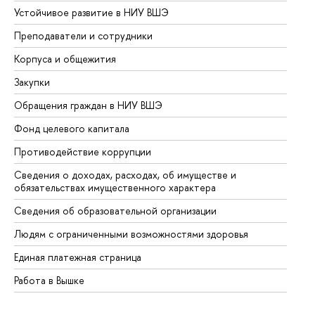
Устойчивое развитие в НИУ ВШЭ
Ол
Преподаватели и сотрудники
Пр
Корпуса и общежития
Вы
Закупки
Пр
Обращения граждан в НИУ ВШЭ
Ас
Фонд целевого капитала
До
Противодействие коррупции
Це
Сведения о доходах, расходах, об имуществе и
Би
обязательствах имущественного характера
Об
Сведения об образовательной организации
Об
Людям с ограниченными возможностями здоровья
Единая платежная страница
Работа в Вышке