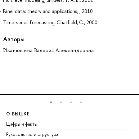
multilevel modeling, Snijders, T. A. B., 2012
Panel data: theory and applications, , 2010
Time-series forecasting, Chatfield, C., 2000
Авторы
Иванюшина Валерия Александровна
О ВЫШКЕ
О
Цифры и факты
Ли
Руководство и структура
До