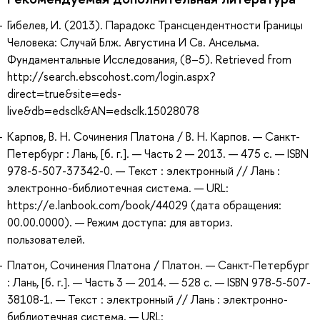
Гибелев, И. (2013). Парадокс Трансцендентности Границы
Человека: Случай Блж. Августина И Св. Ансельма.
Фундаментальные Исследования, (8–5). Retrieved from
http://search.ebscohost.com/login.aspx?
direct=true&site=eds-
live&db=edsclk&AN=edsclk.15028078
Карпов, В. Н. Сочинения Платона / В. Н. Карпов. — Санкт-
Петербург : Лань, [б. г.]. — Часть 2 — 2013. — 475 с. — ISBN
978-5-507-37342-0. — Текст : электронный // Лань :
электронно-библиотечная система. — URL:
https://e.lanbook.com/book/44029 (дата обращения:
00.00.0000). — Режим доступа: для авториз.
пользователей.
Платон, Сочинения Платона / Платон. — Санкт-Петербург
: Лань, [б. г.]. — Часть 3 — 2014. — 528 с. — ISBN 978-5-507-
38108-1. — Текст : электронный // Лань : электронно-
библиотечная система. — URL: