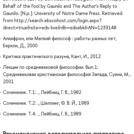
Behalf of the Fool by Gaunilo and The Author’s Reply to
Gaunilo. [N.p.]: University of Notre Dame Press. Retrieved
from http://search.ebscohost.com/login.aspx?
direct=true&site=eds-live&db=edsebk&AN=1239148
Алкифрон, или Мелкий философ : работы разных лет,
Беркли, Д., 2000
Критика практического разума, Кант, И., 2012
Лекции по средневековой философии. Вып.1:
Средневековая христианская философия Запада, Суини, М.,
2001
Сочинения. Т.1: ., Лейбниц, Г. В., 1982
Сочинения. Т.2: ., Шеллинг, Ф. В. Й., 1989
Сочинения. Т.4: ., Лейбниц, Г. В., 1989
Рекомендуемая дополнительная литература