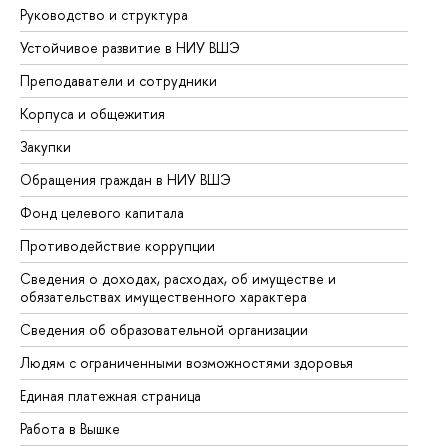
Руководство и структура
До
Устойчивое развитие в НИУ ВШЭ
Ол
Преподаватели и сотрудники
Пр
Корпуса и общежития
Вы
Закупки
Пр
Обращения граждан в НИУ ВШЭ
Ас
Фонд целевого капитала
До
Противодействие коррупции
Це
Сведения о доходах, расходах, об имуществе и
Би
обязательствах имущественного характера
Об
Сведения об образовательной организации
Об
Людям с ограниченными возможностями здоровья
Единая платежная страница
Работа в Вышке