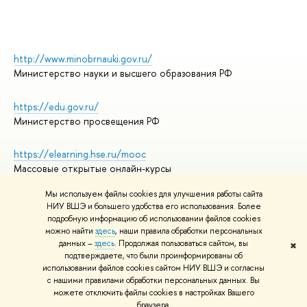
http://www.minobrnauki.gov.ru/
Министерство науки и высшего образования РФ
https://edu.gov.ru/
Министерство просвещения РФ
https://elearning.hse.ru/mooc
Массовые открытые онлайн-курсы
Мы используем файлы cookies для улучшения работы сайта
НИУ ВШЭ и большего удобства его использования. Более
подробную информацию об использовании файлов cookies
© НИУ ВШЭ 1993–2026
Адреса и контакты
можно найти
здесь
, наши правила обработки персональных
Условия использования материалов
данных –
здесь
. Продолжая пользоваться сайтом, вы
✖
подтверждаете, что были проинформированы об
Политика конфиденциальности
использовании файлов cookies сайтом НИУ ВШЭ и согласны
Правила применения рекомендательных технологий в НИУ ВШЭ
с нашими правилами обработки персональных данных. Вы
Карта сайта
можете отключить файлы cookies в настройках Вашего
браузера.