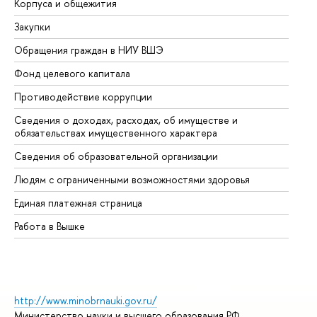
Корпуса и общежития
Вы
Закупки
Пр
Обращения граждан в НИУ ВШЭ
Ас
Фонд целевого капитала
До
Противодействие коррупции
Це
Сведения о доходах, расходах, об имуществе и
Би
обязательствах имущественного характера
Об
Сведения об образовательной организации
Об
Людям с ограниченными возможностями здоровья
Единая платежная страница
Работа в Вышке
http://www.minobrnauki.gov.ru/
Министерство науки и высшего образования РФ